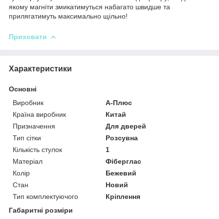
якому магніти змикатимуться набагато швидше та
прилягатимуть максимально щільно!
Приховати
Характеристики
Основні
Виробник
А-Плюс
Країна виробник
Китай
Призначення
Для дверей
Тип сітки
Розсувна
Кількість стулок
1
Матеріал
Фіберглас
Колір
Бежевий
Стан
Новий
Тип комплектуючого
Кріплення
Габаритні розміри