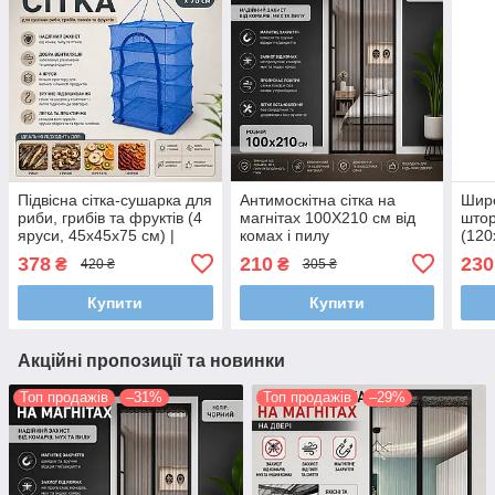
Підвісна сітка-сушарка для
Антимоскітна сітка на
Широ
риби, грибів та фруктів (4
магнітах 100Х210 см від
штор
яруси, 45х45х75 см) |
комах і пилу
(120
Надійний захист від комах
Анти
378
210
230
₴
₴
420 ₴
305 ₴
двер
Купити
Купити
Акційні пропозиції та новинки
Топ продажів
–31%
Топ продажів
–29%