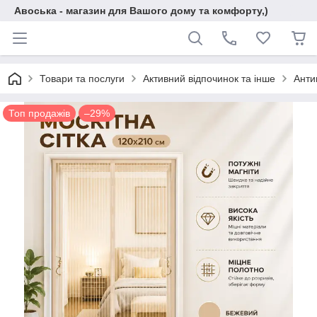
Авоська - магазин для Вашого дому та комфорту,)
Товари та послуги
Активний відпочинок та інше
Антим
Топ продажів
–29%