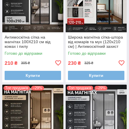
Антимоскітна сітка на
Широка магнітна сітка-штора
магнітах 100Х210 см від
від комарів та мух (120х210
комах і пилу
см) | Антимоскітний захист
для дверей на кнопках
Готово до відправки
Готово до відправки
(Чорний)
210
230
₴
₴
305 ₴
325 ₴
Купити
Купити
Топ продажів
–29%
Топ продажів
–29%