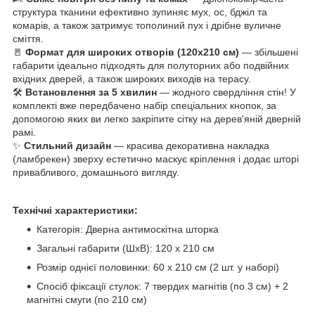
структура тканини ефективно зупиняє мух, ос, бджіл та
комарів, а також затримує тополиний пух і дрібне вуличне
сміття.
🚪
Формат для широких отворів (120х210 см)
— збільшені
габарити ідеально підходять для полуторних або подвійних
вхідних дверей, а також широких виходів на терасу.
🛠️
Встановлення за 5 хвилин
— жодного свердління стін! У
комплекті вже передбачено набір спеціальних кнопок, за
допомогою яких ви легко закріпите сітку на дерев'яній дверній
рамі.
✨
Стильний дизайн
— красива декоративна накладка
(ламбрекен) зверху естетично маскує кріплення і додає шторі
привабливого, домашнього вигляду.
Технічні характеристики:
Категорія: Дверна антимоскітна шторка
Загальні габарити (ШхВ): 120 х 210 см
Розмір однієї половинки: 60 х 210 см (2 шт. у наборі)
Спосіб фіксації стулок: 7 твердих магнітів (по 3 см) + 2
магнітні смуги (по 210 см)