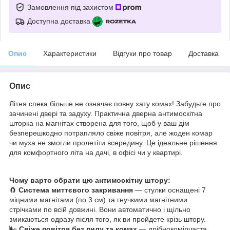
Замовлення під захистом
Доступна доставка
Опис
Характеристики
Відгуки про товар
Доставка
Опис
Літня спека більше не означає повну хату комах! Забудьте про
зачинені двері та задуху. Практична дверна антимоскітна
шторка на магнітах створена для того, щоб у ваш дім
безперешкодно потрапляло свіже повітря, але жоден комар
чи муха не змогли пролетіти всередину. Це ідеальне рішення
для комфортного літа на дачі, в офісі чи у квартирі.
Чому варто обрати цю антимоскітну штору:
🧲
Система миттєвого закривання
— стулки оснащені 7
міцними магнітами (по 3 см) та гнучкими магнітними
стрічками по всій довжині. Вони автоматично і щільно
змикаються одразу після того, як ви пройдете крізь штору.
🌬️
Свіже повітря без пилу та комах
— дрібнокомірчаста