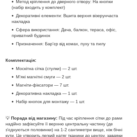
Метод кріплення до дверного отвору: На кнопки
(набір входить у комплект)
Декоративні елементи: Вшита верхня візерунчаста
накладка
Сфера використання: Дача, балкон, тераса, офіс,
приватний будинок
Призначення: Бар'єр від комах, пуху та пилу
Комплектація:
Москітна сітка (стулки) — 2 шт.
М'які магнітні смуги — 2 шт.
Магніти-фіксатори — 7 шт.
Декоративна накладка — 1 шт.
Набір кнопок для монтажу — 1 шт.
💡
Порада від магазину:
Під час кріплення сітки до рами
надійно зафіксуйте її верхню центральну частину (де
з'єднуються половинки) на 1-2 сантиметри вище, ніж бічні
кути. Це утворить легкий натяг тканини до центру, завдяки