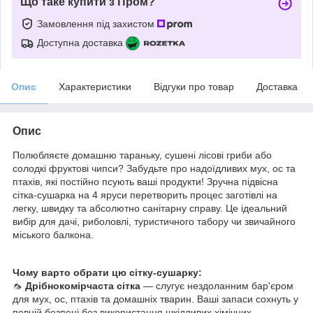
Що таке купити з Пром?
Замовлення під захистом
Доступна доставка
Опис
Характеристики
Відгуки про товар
Доставка
Опис
Полюбляєте домашню тараньку, сушені лісові гриби або
солодкі фруктові чипси? Забудьте про надоїдливих мух, ос та
птахів, які постійно псують ваші продукти! Зручна підвісна
сітка-сушарка на 4 яруси перетворить процес заготівлі на
легку, швидку та абсолютно санітарну справу. Це ідеальний
вибір для дачі, риболовлі, туристичного табору чи звичайного
міського балкона.
Чому варто обрати цю сітку-сушарку:
🦟
Дрібнокомірчаста сітка
— слугує нездоланним бар'єром
для мух, ос, птахів та домашніх тварин. Ваші запаси сохнуть у
повній безпеці без використання шкідливих хімічних