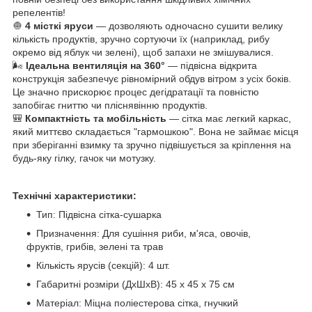
репелентів!
🧅
4 місткі яруси
— дозволяють одночасно сушити велику
кількість продуктів, зручно сортуючи їх (наприклад, рибу
окремо від яблук чи зелені), щоб запахи не змішувалися.
🌬️
Ідеальна вентиляція на 360°
— підвісна відкрита
конструкція забезпечує рівномірний обдув вітром з усіх боків.
Це значно прискорює процес дегідратації та повністю
запобігає гниттю чи пліснявінню продуктів.
🎒
Компактність та мобільність
— сітка має легкий каркас,
який миттєво складається "гармошкою". Вона не займає місця
при зберіганні взимку та зручно підвішується за кріплення на
будь-яку гілку, гачок чи мотузку.
Технічні характеристики:
Тип: Підвісна сітка-сушарка
Призначення: Для сушіння риби, м'яса, овочів,
фруктів, грибів, зелені та трав
Кількість ярусів (секцій): 4 шт.
Габаритні розміри (ДхШхВ): 45 х 45 х 75 см
Матеріал: Міцна поліестерова сітка, гнучкий