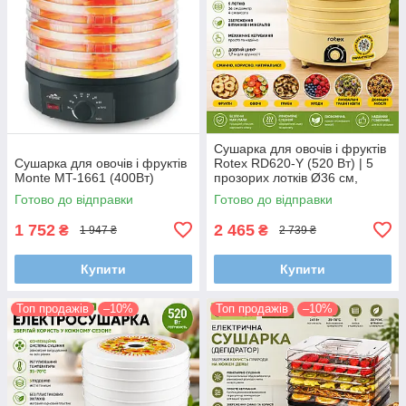
Сушарка для овочів і фруктів
Сушарка для овочів і фруктів
Rotex RD620-Y (520 Вт) | 5
Monte MT-1661 (400Вт)
прозорих лотків Ø36 см,
регулятор температури,
Готово до відправки
Готово до відправки
дегідратор
1 752
2 465
₴
₴
1 947 ₴
2 739 ₴
Купити
Купити
Топ продажів
–10%
Топ продажів
–10%