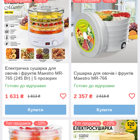
Топ продажів
–10%
Топ продажів
–10%
Електрична сушарка для
овочів і фруктів Maestro MR-
Сушарка для овочів і фруктів
765 (245 Вт) | 5 прозорих
Maestro MR-766
лотків для домашніх
Готово до відправки
Готово до відправки
заготовок
1 631
2 357
₴
₴
1 813 ₴
2 618 ₴
Купити
Купити
Топ продажів
–10%
Топ продажів
–10%