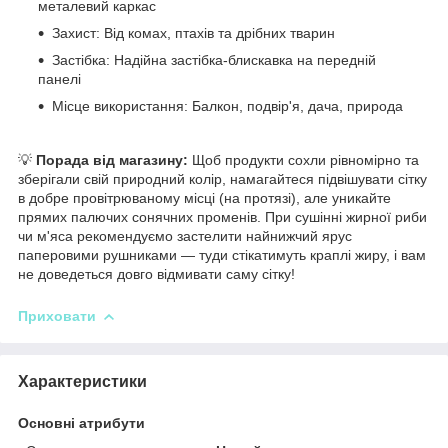
металевий каркас
Захист: Від комах, птахів та дрібних тварин
Застібка: Надійна застібка-блискавка на передній
панелі
Місце використання: Балкон, подвір'я, дача, природа
💡
Порада від магазину:
Щоб продукти сохли рівномірно та
зберігали свій природний колір, намагайтеся підвішувати сітку
в добре провітрюваному місці (на протязі), але уникайте
прямих палючих сонячних променів. При сушінні жирної риби
чи м'яса рекомендуємо застелити найнижчий ярус
паперовими рушниками — туди стікатимуть краплі жиру, і вам
не доведеться довго відмивати саму сітку!
Приховати
Характеристики
Основні атрибути