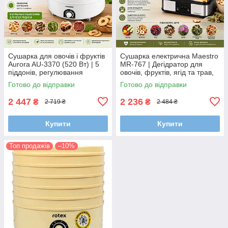
Сушарка для овочів і фруктів
Сушарка електрична Maestro
Aurora AU-3370 (520 Вт) | 5
MR-767 | Дегідратор для
піддонів, регулювання
овочів, фруктів, ягід та трав,
температури 35–70°C,
245 Вт, 5 лотків
Готово до відправки
Готово до відправки
конвекційна дегідратор
2 447
2 236
₴
₴
2 719 ₴
2 484 ₴
Купити
Купити
Топ продажів
–10%