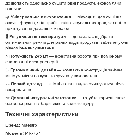
дозволяють одночасно сушити різні продукти, економлячи
ваш час.
🌿
Універсальне використання
— підходить для сушіння
овочів, фруктів, ягід, грибів, квітів, лікувальних трав, зелені та
приготування домашніх мюслей.
🌡️
Регулювання температури
— допомагає підібрати
оптимальний режим для різних видів продуктів, забезпечуючи
рівномірне висушування.
⚡
Потужність 245 Вт
— ефективна робота при помірному
споживанні електроенергії.
✨
Ергономічний дизайн
— компактна конструкція займає
мінімум місця на кухні та зручна у використанні.
🧼
Легкий догляд
— знімні лотки швидко очищуються після
використання.
🥕
Домашні натуральні заготовки
— готуйте корисні снеки
без консервантів, барвників та зайвого цукру.
Технічні характеристики
Бренд:
Maestro
Модель:
MR-767