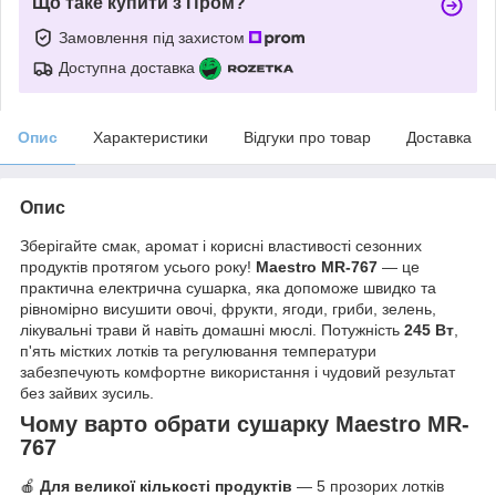
Що таке купити з Пром?
Замовлення під захистом
Доступна доставка
Опис
Характеристики
Відгуки про товар
Доставка
Опис
Зберігайте смак, аромат і корисні властивості сезонних
продуктів протягом усього року!
Maestro MR-767
— це
практична електрична сушарка, яка допоможе швидко та
рівномірно висушити овочі, фрукти, ягоди, гриби, зелень,
лікувальні трави й навіть домашні мюслі. Потужність
245 Вт
,
п'ять містких лотків та регулювання температури
забезпечують комфортне використання і чудовий результат
без зайвих зусиль.
Чому варто обрати сушарку Maestro MR-
767
🍎
Для великої кількості продуктів
— 5 прозорих лотків