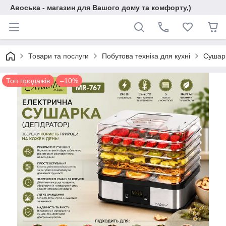
Авоська - магазин для Вашого дому та комфорту,)
Товари та послуги
Побутова техніка для кухні
Сушарк
Топ продажів
–10%