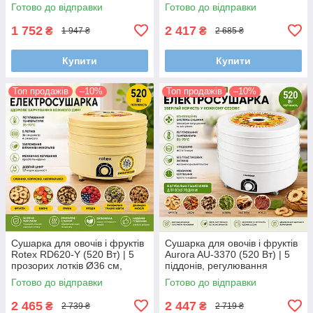
Готово до відправки
Готово до відправки
1 752
2 417
₴
₴
1 947 ₴
2 685 ₴
Купити
Купити
Топ продажів
–10%
Топ продажів
–10%
Сушарка для овочів і фруктів
Сушарка для овочів і фруктів
Rotex RD620-Y (520 Вт) | 5
Aurora AU-3370 (520 Вт) | 5
прозорих лотків Ø36 см,
піддонів, регулювання
регулятор температури,
температури 35–70°C,
Готово до відправки
Готово до відправки
дегідратор
конвекційна дегідратор
2 465
2 447
₴
₴
2 739 ₴
2 719 ₴