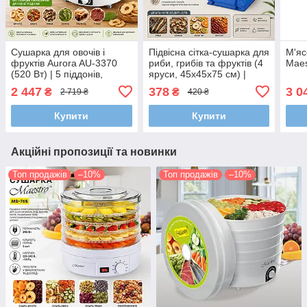
Сушарка для овочів і
Підвісна сітка-сушарка для
М'яс
фруктів Aurora AU-3370
риби, грибів та фруктів (4
Maes
(520 Вт) | 5 піддонів,
яруси, 45х45х75 см) |
регулювання температури
Надійний захист від комах
2 447
378
3 0
₴
₴
2 719 ₴
420 ₴
35–70°C, конвекційна
дегідратор
Купити
Купити
Акційні пропозиції та новинки
Топ продажів
–10%
Топ продажів
–10%