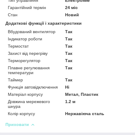
Тип управління
Електронне
Гарантійний термін
24 міс
Стан
Новий
Додаткові функції і характеристики
Вбудований вентилятор
Так
Індикатор роботи
Так
Термостат
Так
Захист від перегріву
Так
Терморегулятор
Так
Плавне регулювання
Так
температури
Таймер
Так
Функція автовідключення
Ні
Матеріал корпусу
Метал, Пластик
Довжина мережевого
1.2 м
шнура
Колір корпусу
Нержавіюча сталь
Приховати