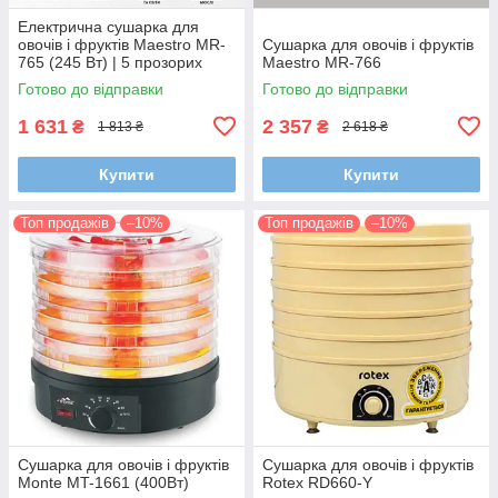
Електрична сушарка для
овочів і фруктів Maestro MR-
Сушарка для овочів і фруктів
765 (245 Вт) | 5 прозорих
Maestro MR-766
лотків для домашніх
Готово до відправки
Готово до відправки
заготовок
1 631
2 357
₴
₴
1 813 ₴
2 618 ₴
Купити
Купити
Топ продажів
–10%
Топ продажів
–10%
Сушарка для овочів і фруктів
Сушарка для овочів і фруктів
Monte MT-1661 (400Вт)
Rotex RD660-Y