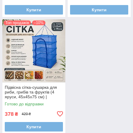
Купити
Купити
Топ продажів
–10%
Підвісна сітка-сушарка для
риби, грибів та фруктів (4
яруси, 45х45х75 см) |
Надійний захист від комах
Готово до відправки
378
₴
420 ₴
Купити