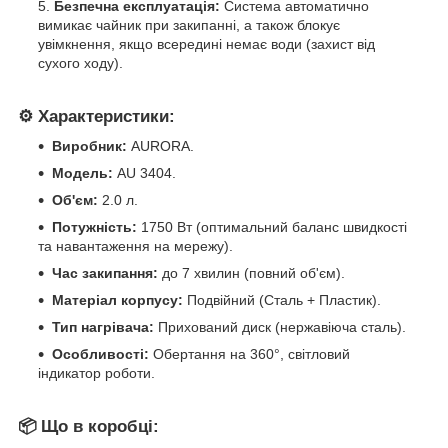
Безпечна експлуатація:
Система автоматично
вимикає чайник при закипанні, а також блокує
увімкнення, якщо всередині немає води (захист від
сухого ходу).
⚙️ Характеристики:
Виробник:
AURORA.
Модель:
AU 3404.
Об'єм:
2.0 л.
Потужність:
1750 Вт (оптимальний баланс швидкості
та навантаження на мережу).
Час закипання:
до 7 хвилин (повний об'єм).
Матеріал корпусу:
Подвійний (Сталь + Пластик).
Тип нагрівача:
Прихований диск (нержавіюча сталь).
Особливості:
Обертання на 360°, світловий
індикатор роботи.
📦 Що в коробці: