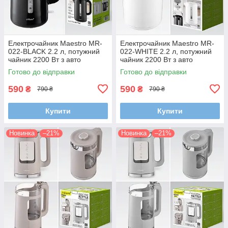
Електрочайник Maestro MR-
Електрочайник Maestro MR-
022-BLACK 2.2 л, потужний
022-WHITE 2.2 л, потужний
чайник 2200 Вт з авто
чайник 2200 Вт з авто
вимкненням і захистом від
вимкненням і захистом від
Готово до відправки
Готово до відправки
перегріву
перегріву
590
590
₴
₴
790 ₴
790 ₴
Купити
Купити
Новинка
–21%
Новинка
–21%