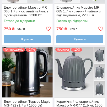
Електрочайник Maestro MR-
Електрочайник Maestro MR-
065 1.7 л - скляний чайник з
065 1.7 л - скляний чайник з
підсвічуванням, 2200 Вт
підсвічуванням, 2200 Вт
Готово до відправки
Готово до відправки
750
750
₴
₴
950 ₴
950 ₴
Купити
Купити
Топ продажів
–14%
Новинка
–10%
Електрочайник-Термос Magio
Керамічний електрочайник
MG-492 (1.7 л / 1500 Вт)
Maestro MR-077 (1.5 л), 1500