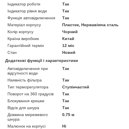
Індикатор роботи
Так
Індикатор рівня води
Так
Функція автовідключення
Так
Матеріал корпусу
Пластик, Нержавіюча сталь
Колір корпусу
Чорний
Країна виробник
Китай
Гарантійний термін
12 міс
Стан
Новий
Додаткові функції і характеристики
Автовідключення при
Так
відсутності води
Наявність фільтра
Так
Тип терморегулятора
Ступінчастий
Поворот на 360 градусів
Так
Блокування кришки
Так
Відсік для шнура
Так
Довжина мережевого
0.75 м
шнура
Малюнок на корпусі
Ні