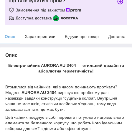
Що таке купити з Пром?
Замовлення під захистом
Доступна доставка
Опис
Характеристики
Відгуки про товар
Доставка
Опис
Електрочайник AURORA AU 3404 — стильний дизайн та
абсолютна герметичність!
Втомилися від чайників, які з часом починають протікати?
Модель
AURORA AU 3404
вирішує цю проблему раз і
назавжди завдяки конструкції "суцільна колба". Внутрішня
чаша не має швів, стиків чи клейових з'єднань, тому вода
залишається там, де має бути.
Цей чайник поєднує в собі переваги потужного нагрівального
елемента та безпечного корпусу, що робить його ідеальним
вибором для сім'ї з дітьми або офісної кухні.