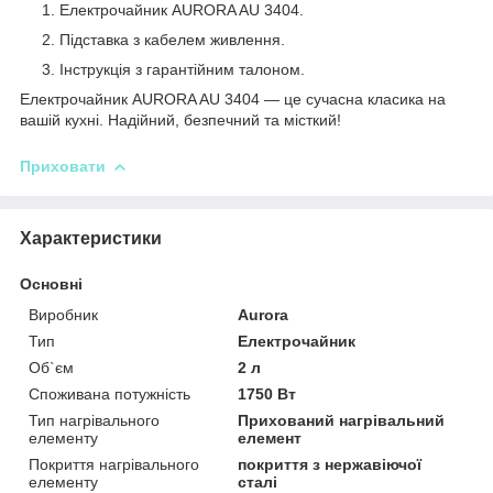
Електрочайник AURORA AU 3404.
Підставка з кабелем живлення.
Інструкція з гарантійним талоном.
Електрочайник AURORA AU 3404 — це сучасна класика на
вашій кухні. Надійний, безпечний та місткий!
Приховати
Характеристики
Основні
Виробник
Aurora
Тип
Електрочайник
Об`єм
2 л
Споживана потужність
1750 Вт
Тип нагрівального
Прихований нагрівальний
елементу
елемент
Покриття нагрівального
покриття з нержавіючої
елементу
сталі