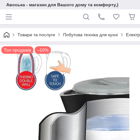
Авоська - магазин для Вашого дому та комфорту,)
Товари та послуги
Побутова техніка для кухні
Електр
Топ продажів
–10%