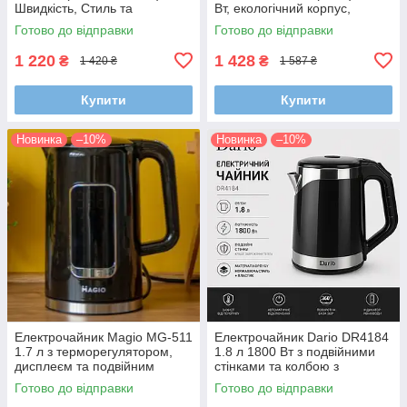
Швидкість, Стиль та
Вт, екологічний корпус,
Збереження Тепла!
прихований нагрівальний
Готово до відправки
Готово до відправки
елемент
1 220
1 428
₴
₴
1 420 ₴
1 587 ₴
Купити
Купити
Новинка
–10%
Новинка
–10%
Електрочайник Magio MG-511
Електрочайник Dario DR4184
1.7 л з терморегулятором,
1.8 л 1800 Вт з подвійними
дисплеєм та подвійним
стінками та колбою з
корпусом (ефект термоса)
нержавіючої сталі
Готово до відправки
Готово до відправки