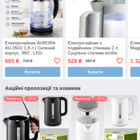
Електрочайник AURORA
Електрочайник з
Елек
AU-3502 1,8 л | Скляний
подвійними стінками 2 л.
Mag
корпус, 360°, LED-
Суцільна сталева колба
підсвітка, автоматичне
(Cool Touch) AURORA AU-
665
529
1 3
₴
₴
739 ₴
587 ₴
вимкнення, захист від
3402
сухого кипіння
Купити
Купити
Акційні пропозиції та новинки
Новинка
–25%
Новинка
–25%