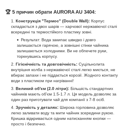
🏆 5 причин обрати AURORA AU 3404:
Конструкція "Термос" (Double Wall):
Корпус
складається з двох шарів — харчової нержавіючої сталі
всередині та термостійкого пластику зовні.
Результат: Вода закипає швидко і довго
залишається гарячою, а зовнішні стінки чайника
залишаються холодними. Ви не обпечете руки,
торкнувшись корпусу.
Гігієнічність та довговічність:
Суцільнолита
внутрішня колба з нержавіючої сталі легко миється, не
вбирає запахи і не піддається корозії. Жодного контакту
води з пластиком при нагріванні!
Великий об'єм (2.0 літри):
Більшість стандартних
чайників мають об'єм 1.5-1.7 л. Ця модель дозволяє за
один раз приготувати чай для компанії з 7-8 осіб.
Зручність у деталях:
Широка горловина дозволяє
легко заливати воду та мити чайник зсередини рукою.
Кришка відкривається одним натисканням кнопки —
просто і безпечно.