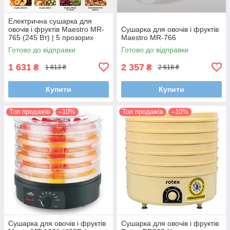
Електрична сушарка для
овочів і фруктів Maestro MR-
Сушарка для овочів і фруктів
765 (245 Вт) | 5 прозорих
Maestro MR-766
лотків для домашніх
Готово до відправки
Готово до відправки
заготовок
1 631
2 357
₴
₴
1 813 ₴
2 618 ₴
Купити
Купити
Топ продажів
–10%
Топ продажів
–10%
Сушарка для овочів і фруктів
Сушарка для овочів і фруктів