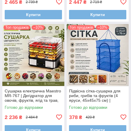
2 465
2 447
₴
₴
2 739 ₴
2 719 ₴
Купити
Купити
Топ продажів
–10%
Топ продажів
–10%
Сушарка електрична Maestro
Підвісна сітка-сушарка для
MR-767 | Дегідратор для
риби, грибів та фруктів (4
овочів, фруктів, ягід та трав,
яруси, 45х45х75 см) |
245 Вт, 5 лотків
Надійний захист від комах
Готово до відправки
Готово до відправки
2 236
378
₴
₴
2 484 ₴
420 ₴
Купити
Купити