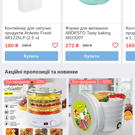
Контейнер для сипучих
Форма для випікання
Конт
продуктів Ardesto Fresh
ARDESTO Tasty baking
прод
AR1225LP (2.5 л)
AR2320T
в 1,
180
272
165
₴
₴
240 ₴
340 ₴
Купити
Купити
Акційні пропозиції та новинки
Топ продажів
–10%
Топ продажів
–10%