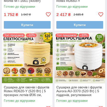
Monte MT-1661 (400Вт)
Rotex RD660-Y
Готово до відправки
Готово до відправки
1 752
2 417
₴
₴
1 947 ₴
2 685 ₴
Купити
Купити
Топ продажів
–10%
Топ продажів
–10%
Сушарка для овочів і фруктів
Сушарка для овочів і фруктів
Rotex RD620-Y (520 Вт) | 5
Aurora AU-3370 (520 Вт) | 5
прозорих лотків Ø36 см,
піддонів, регулювання
регулятор температури,
температури 35–70°C,
Готово до відправки
Готово до відправки
дегідратор
конвекційна дегідратор