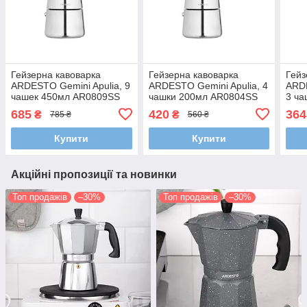
Гейзерна кавоварка
Гейзерна кавоварка
Гейз
ARDESTO Gemini Apulia, 9
ARDESTO Gemini Apulia, 4
ARDE
чашек 450мл AR0809SS
чашки 200мл AR0804SS
3 ч
685
420
364
₴
₴
785 ₴
560 ₴
Купити
Купити
Акційні пропозиції та новинки
Топ продажів
–30%
Топ продажів
–30%