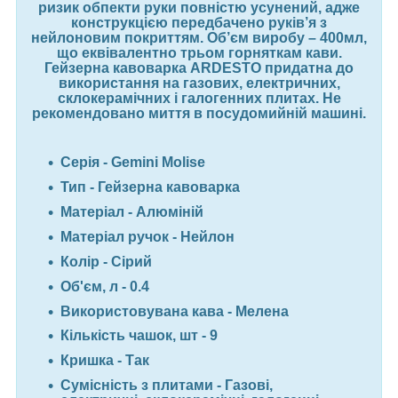
ризик обпекти руки повністю усунений, адже
конструкцією передбачено руків’я з
нейлоновим покриттям. Об’єм виробу – 400мл,
що еквівалентно трьом горняткам кави.
Гейзерна кавоварка ARDESTO придатна до
використання на газових, електричних,
склокерамічних і галогенних плитах. Не
рекомендовано миття в посудомийній машині.
Серія - Gemini Molise
Тип - Гейзерна кавоварка
Матеріал - Алюміній
Матеріал ручок - Нейлон
Колір - Сірий
Об'єм, л - 0.4
Використовувана кава - Мелена
Кількість чашок, шт - 9
Кришка - Так
Сумісність з плитами - Газові,