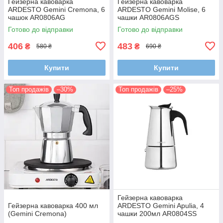
Гейзерна кавоварка
Гейзерна кавоварка
ARDESTO Gemini Cremona, 6
ARDESTO Gemini Molise, 6
чашок AR0806AG
чашки AR0806AGS
Готово до відправки
Готово до відправки
406
483
₴
₴
580 ₴
690 ₴
Купити
Купити
Топ продажів
–30%
Топ продажів
–25%
Гейзерна кавоварка
Гейзерна кавоварка 400 мл
ARDESTO Gemini Apulia, 4
(Gemini Cremona)
чашки 200мл AR0804SS