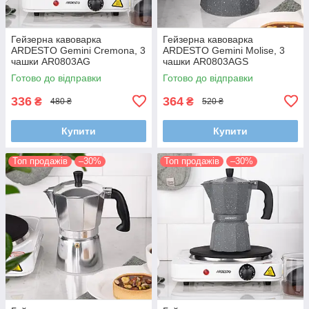
Гейзерна кавоварка
Гейзерна кавоварка
ARDESTO Gemini Cremona, 3
ARDESTO Gemini Molise, 3
чашки AR0803AG
чашки AR0803AGS
Готово до відправки
Готово до відправки
336
364
₴
₴
480 ₴
520 ₴
Купити
Купити
Топ продажів
–30%
Топ продажів
–30%