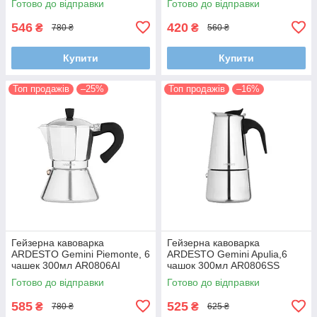
Готово до відправки
Готово до відправки
546
420
₴
₴
780 ₴
560 ₴
Купити
Купити
Топ продажів
–25%
Топ продажів
–16%
Гейзерна кавоварка
Гейзерна кавоварка
ARDESTO Gemini Piemonte, 6
ARDESTO Gemini Apulia,6
чашек 300мл AR0806AI
чашок 300мл AR0806SS
Готово до відправки
Готово до відправки
585
525
₴
₴
780 ₴
625 ₴