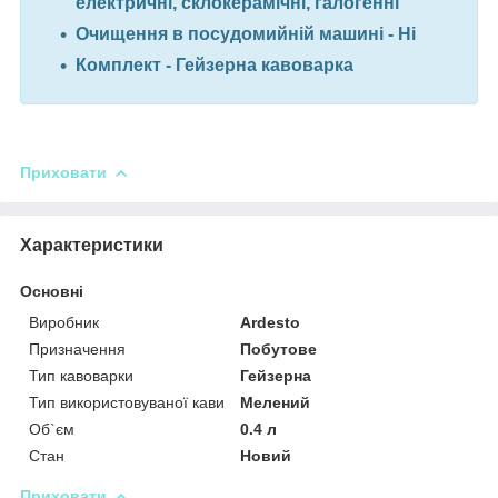
електричні, склокерамічні, галогенні
Очищення в посудомийній машині - Ні
Комплект - Гейзерна кавоварка
Приховати
Характеристики
Основні
Виробник
Ardesto
Призначення
Побутове
Тип кавоварки
Гейзерна
Тип використовуваної кави
Мелений
Об`єм
0.4 л
Стан
Новий
Приховати