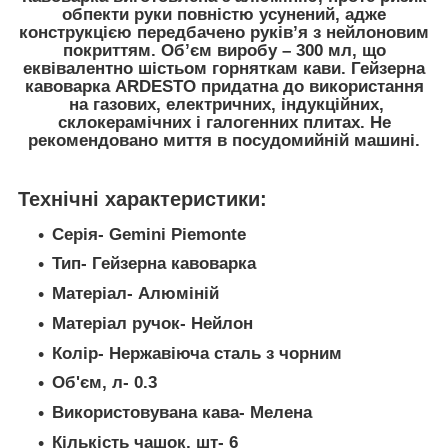
обпекти руки повністю усунений, адже
конструкцією передбачено руків’я з нейлоновим
покриттям. Об’єм виробу – 300 мл, що
еквівалентно шістьом горняткам кави. Гейзерна
кавоварка ARDESTO придатна до використання
на газових, електричних, індукційних,
склокерамічних і галогенних плитах. Не
рекомендовано миття в посудомийній машині.
Технічні характеристики:
Серія- Gemini Piemonte
Тип- Гейзерна кавоварка
Матеріал- Алюміній
Матеріал ручок- Нейлон
Колір- Нержавіюча сталь з чорним
Об'єм, л- 0.3
Використовувана кава- Мелена
Кількість чашок, шт- 6