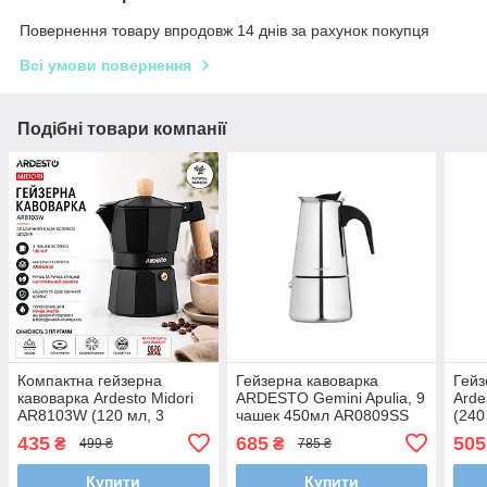
Повернення товару впродовж 14 днів за рахунок покупця
Всі умови повернення
Подібні товари компанії
Компактна гейзерна
Гейзерна кавоварка
Гейз
кавоварка Ardesto Midori
ARDESTO Gemini Apulia, 9
Arde
AR8103W (120 мл, 3
чашек 450мл AR0809SS
(240
чашки) | Чорний алюміній
Чорн
435
685
505
₴
₴
499 ₴
785 ₴
та ручка з натурального
з на
бамбука
Купити
Купити