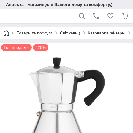
Авоська - магазин для Вашого дому та комфорту,)
Товари та послуги
Світ кави,)
Кавоварки гейзерні
Топ продажів
–25%