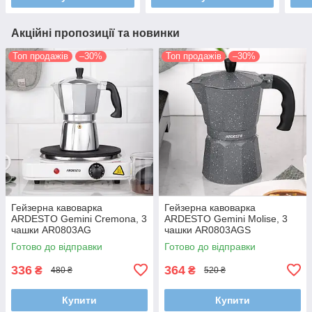
Акційні пропозиції та новинки
Топ продажів
–30%
Топ продажів
–30%
Гейзерна кавоварка
Гейзерна кавоварка
ARDESTO Gemini Cremona, 3
ARDESTO Gemini Molise, 3
чашки AR0803AG
чашки AR0803AGS
Готово до відправки
Готово до відправки
336
364
₴
₴
480 ₴
520 ₴
Купити
Купити