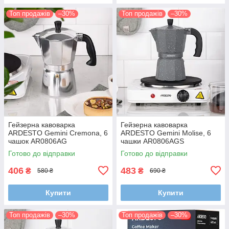
Топ продажів
–30%
Топ продажів
–30%
Гейзерна кавоварка
Гейзерна кавоварка
ARDESTO Gemini Cremona, 6
ARDESTO Gemini Molise, 6
чашок AR0806AG
чашки AR0806AGS
Готово до відправки
Готово до відправки
406
483
₴
₴
580 ₴
690 ₴
Купити
Купити
Топ продажів
–30%
Топ продажів
–30%