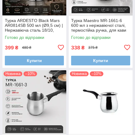
Турка ARDESTO Black Mars
Турка Maestro MR-1661-6
AR0814SB 500 мл (Ø9,5 см) |
600 мл з нержавіючої сталі,
Нержавіюча сталь 18/10,
термостійка ручка, для кави
бакелітова ручка
Готово до відправки
Готово до відправки
399
338
₴
₴
480 ₴
375 ₴
Купити
Купити
Новинка
–10%
Новинка
–10%