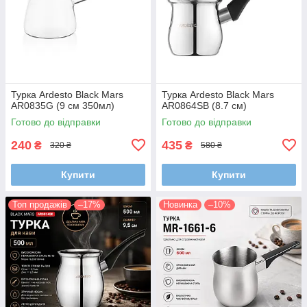
Турка Ardesto Black Mars
Турка Ardesto Black Mars
AR0835G (9 см 350мл)
AR0864SB (8.7 см)
Готово до відправки
Готово до відправки
240
435
₴
₴
320 ₴
580 ₴
Купити
Купити
Топ продажів
–17%
Новинка
–10%