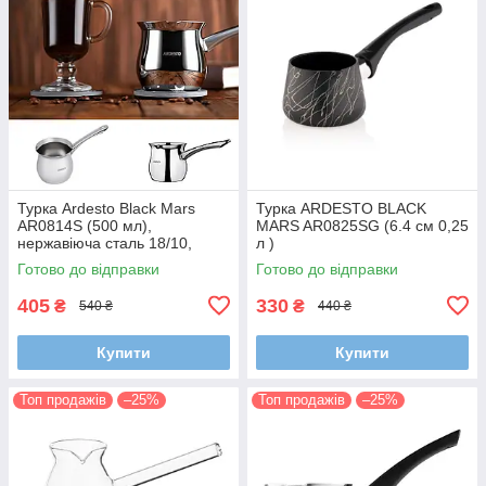
Турка Ardesto Black Mars
Турка ARDESTO BLACK
AR0814S (500 мл),
MARS AR0825SG (6.4 см 0,25
нержавіюча сталь 18/10,
л )
виробництво Туреччина
Готово до відправки
Готово до відправки
405
330
₴
₴
540 ₴
440 ₴
Купити
Купити
Топ продажів
–25%
Топ продажів
–25%