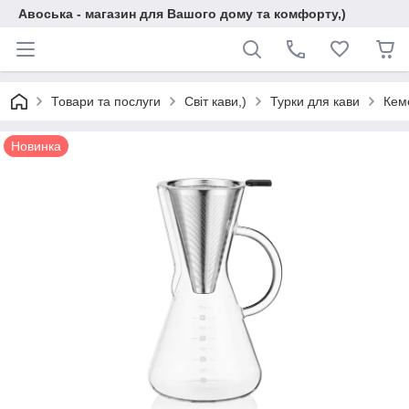
Авоська - магазин для Вашого дому та комфорту,)
Товари та послуги
Світ кави,)
Турки для кави
Кем
Новинка