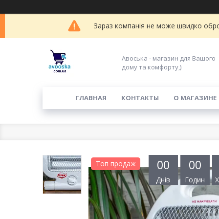
Зараз компанія не може швидко обро
Авоська - магазин для Вашого
дому та комфорту,)
ГЛАВНАЯ
КОНТАКТЫ
О МАГАЗИНЕ
0
0
0
0
Топ продаж
Днів
Годин
Х