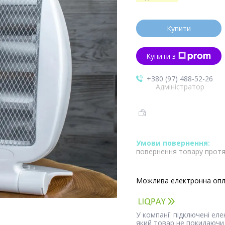
Купити
Купити з
+380 (97) 488-52-26
Адміністратор
повернення товару протя
У компанії підключені ел
який товар не покидаючи 