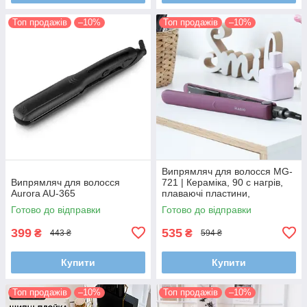
Топ продажів
–10%
Топ продажів
–10%
Випрямляч для волосся MG-
Випрямляч для волосся
721 | Кераміка, 90 с нагрів,
Aurora AU-365
плаваючі пластини,
фіолетовий
Готово до відправки
Готово до відправки
399
535
₴
₴
443 ₴
594 ₴
Купити
Купити
Топ продажів
–10%
Топ продажів
–10%