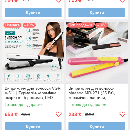
₴
₴
782 ₴
792 ₴
Купити
Купити
Новинка
–10%
Топ продажів
–10%
Випрямляч для волосся VGR
Випрямляч для волосся
V-511 | Турмалін-керамічне
Maestro MR-271 (25 Вт),
покриття, 5 режимів, LED-
керамічні пластини,
дисплей, 140–220°C, 55 Вт
компактна праска для
Готово до відправки
Готово до відправки
волосся
653
233
₴
₴
725 ₴
259 ₴
Купити
Купити