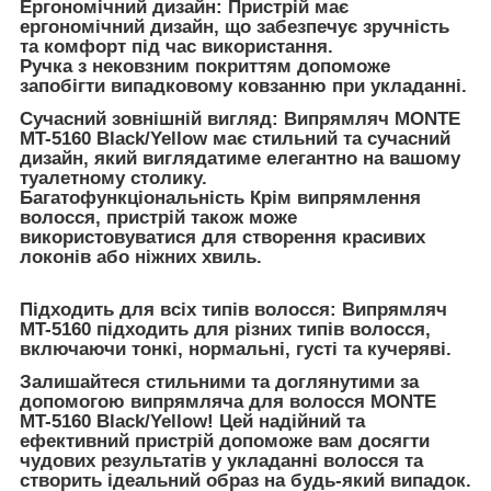
Ергономічний дизайн: Пристрій має
ергономічний дизайн, що забезпечує зручність
та комфорт під час використання.
Ручка з нековзним покриттям допоможе
запобігти випадковому ковзанню при укладанні.
Сучасний зовнішній вигляд: Випрямляч MONTE
MT-5160 Black/Yellow має стильний та сучасний
дизайн, який виглядатиме елегантно на вашому
туалетному столику.
Багатофункціональність Крім випрямлення
волосся, пристрій також може
використовуватися для створення красивих
локонів або ніжних хвиль.
Підходить для всіх типів волосся: Випрямляч
MT-5160 підходить для різних типів волосся,
включаючи тонкі, нормальні, густі та кучеряві.
Залишайтеся стильними та доглянутими за
допомогою випрямляча для волосся MONTE
MT-5160 Black/Yellow! Цей надійний та
ефективний пристрій допоможе вам досягти
чудових результатів у укладанні волосся та
створить ідеальний образ на будь-який випадок.