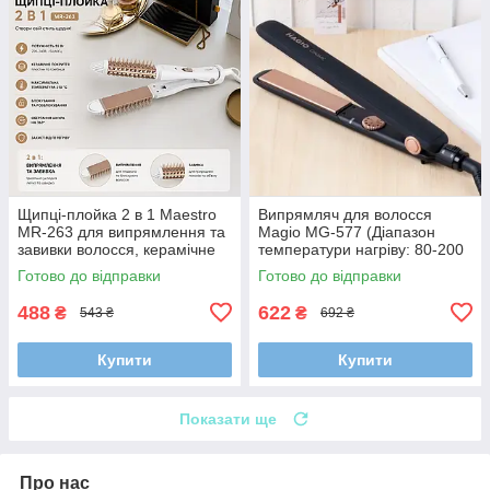
Щипці-плойка 2 в 1 Maestro
Випрямляч для волосся
MR-263 для випрямлення та
Magio MG-577 (Діапазон
завивки волосся, керамічне
температури нагріву: 80-200
покриття, 210°C
°С)
Готово до відправки
Готово до відправки
488
622
₴
₴
543 ₴
692 ₴
Купити
Купити
Показати ще
Про нас