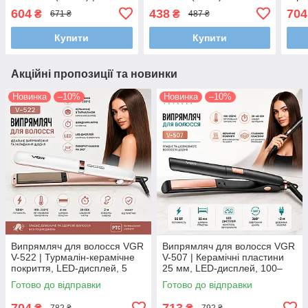
Керамічне покриття, 2
випрямляч та плойка-
дисп
604
438
704
₴
₴
671 ₴
487 ₴
температурні режими та
гофре (2 види хвиль)
230°
ручка Soft Touch
Купити
Купити
Акційні пропозиції та новинки
Новинка
–10%
Новинка
–10%
Випрямляч для волосся VGR
Випрямляч для волосся VGR
V-522 | Турмалін-керамічне
V-507 | Керамічні пластини
покриття, LED-дисплей, 5
25 мм, LED-дисплей, 100–
режимів, 100–230°C, 50 Вт
250°C, 55 Вт
Готово до відправки
Готово до відправки
704
713