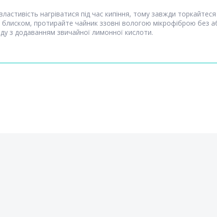
ластивість нагріватися під час кипіння, тому завжди торкайтеся
блиском, протирайте чайник ззовні вологою мікрофіброю без а
воду з додаванням звичайної лимонної кислоти.