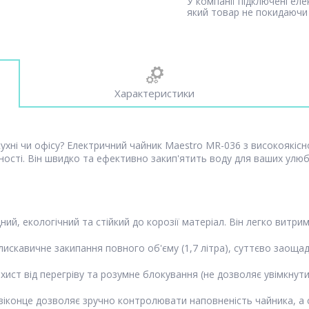
У компанії підключені ел
який товар не покидаючи 
Характеристики
кухні чи офісу? Електричний чайник Maestro MR-036 з високоякіс
жності. Він швидко та ефективно закип'ятить воду для ваших улюб
ий, екологічний та стійкий до корозії матеріал. Він легко витри
искавичне закипання повного об'єму (1,7 літра), суттєво заощад
ист від перегріву та розумне блокування (не дозволяє увімкнути
іконце дозволяє зручно контролювати наповненість чайника, а сп