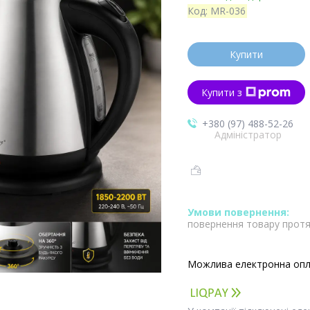
Код:
MR-036
Купити
Купити з
+380 (97) 488-52-26
Адміністратор
повернення товару протя