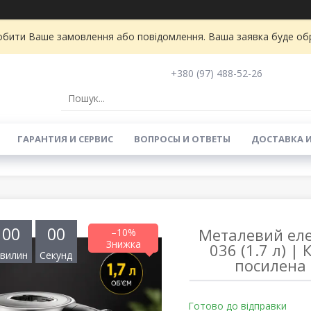
бити Ваше замовлення або повідомлення. Ваша заявка буде обро
+380 (97) 488-52-26
ГАРАНТИЯ И СЕРВИС
ВОПРОСЫ И ОТВЕТЫ
ДОСТАВКА 
0
0
0
0
Металевий еле
–10%
036 (1.7 л) |
вилин
Секунд
посилена 
Готово до відправки