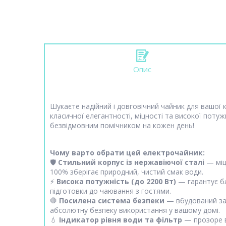
Опис
Шукаєте надійний і довговічний чайник для вашої 
класичної елегантності, міцності та високої поту
безвідмовним помічником на кожен день!
Чому варто обрати цей електрочайник:
🛡️
Стильний корпус із нержавіючої сталі
— міцн
100% зберігає природний, чистий смак води.
⚡
Висока потужність (до 2200 Вт)
— гарантує бл
підготовки до чаювання з гостями.
🛑
Посилена система безпеки
— вбудований зах
абсолютну безпеку використання у вашому домі.
💧
Індикатор рівня води та фільтр
— прозоре в