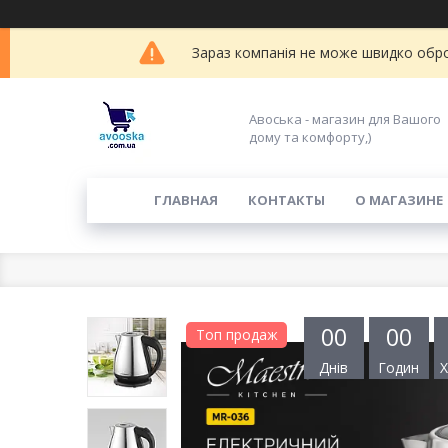
Зараз компанія не може швидко обро
Авоська - магазин для Вашого
дому та комфорту,)
ГЛАВНАЯ
КОНТАКТЫ
О МАГАЗИНЕ
0
0
0
0
Топ продаж
Днів
Годин
Х