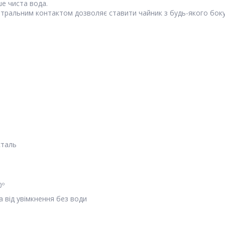
е чиста вода.
нтральним контактом дозволяє ставити чайник з будь-якого боку
сталь
0º
а від увімкнення без води