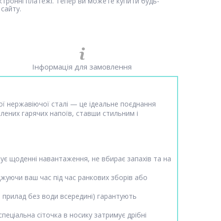
ектронні платежі. Тепер ви можете купити будь-
сайту.
Інформація для замовлення
ної нержавіючої сталі — це ідеальне поєднання
лених гарячих напоїв, ставши стильним і
мує щоденні навантаження, не вбирає запахів та на
жуючи ваш час під час ранкових зборів або
 прилад без води всередині) гарантують
еціальна сіточка в носику затримує дрібні