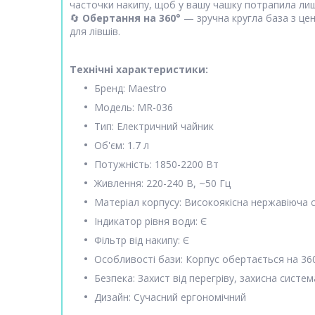
часточки накипу, щоб у вашу чашку потрапила лиш
🔄
Обертання на 360°
— зручна кругла база з це
для лівшів.
Технічні характеристики:
Бренд: Maestro
Модель: MR-036
Тип: Електричний чайник
Об'єм: 1.7 л
Потужність: 1850-2200 Вт
Живлення: 220-240 В, ~50 Гц
Матеріал корпусу: Високоякісна нержавіюча 
Індикатор рівня води: Є
Фільтр від накипу: Є
Особливості бази: Корпус обертається на 36
Безпека: Захист від перегріву, захисна систем
Дизайн: Сучасний ергономічний