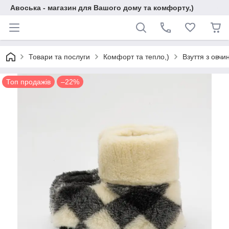
Авоська - магазин для Вашого дому та комфорту,)
Товари та послуги
Комфорт та тепло,)
Взуття з овчи
Топ продажів
–22%