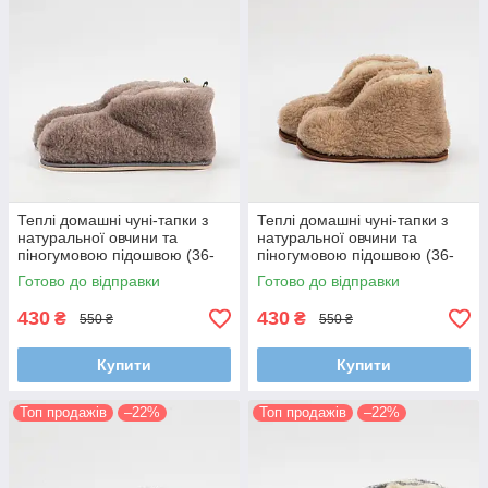
Теплі домашні чуні-тапки з
Теплі домашні чуні-тапки з
натуральної овчини та
натуральної овчини та
піногумовою підошвою (36-
піногумовою підошвою (36-
45 розмір, сірі)
45 розмір, бежеві)
Готово до відправки
Готово до відправки
430
430
₴
₴
550 ₴
550 ₴
Купити
Купити
Топ продажів
–22%
Топ продажів
–22%