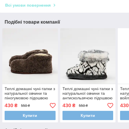
Всі умови повернення
Подібні товари компанії
Теплі домашні чуні-тапки з
Теплі домашні чуні-тапки з
Тепл
натуральної овчини та
натуральної овчини та
нату
піногумовою підошвою
антискользячою підошвою
войл
(36-45 розмір, коричневі)
та опушкою (розміри 36-
45 р
430
430
430
₴
₴
550 ₴
550 ₴
45)
Купити
Купити