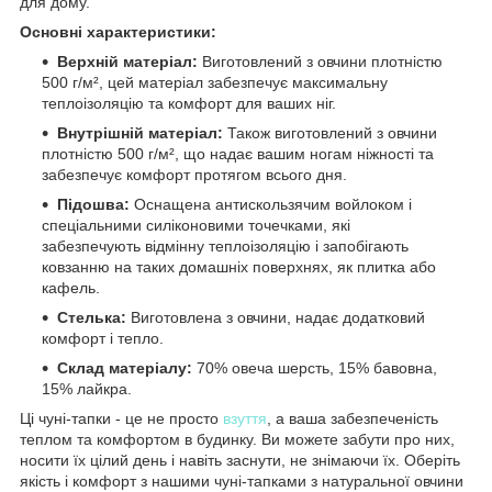
для дому.
Основні характеристики:
Верхній матеріал:
Виготовлений з овчини плотністю
500 г/м², цей матеріал забезпечує максимальну
теплоізоляцію та комфорт для ваших ніг.
Внутрішній матеріал:
Також виготовлений з овчини
плотністю 500 г/м², що надає вашим ногам ніжності та
забезпечує комфорт протягом всього дня.
Підошва:
Оснащена антискользячим войлоком і
спеціальними силіконовими точечками, які
забезпечують відмінну теплоізоляцію і запобігають
ковзанню на таких домашніх поверхнях, як плитка або
кафель.
Стелька:
Виготовлена з овчини, надає додатковий
комфорт і тепло.
Склад матеріалу:
70% овеча шерсть, 15% бавовна,
15% лайкра.
Ці чуні-тапки - це не просто
взуття
, а ваша забезпеченість
теплом та комфортом в будинку. Ви можете забути про них,
носити їх цілий день і навіть заснути, не знімаючи їх. Оберіть
якість і комфорт з нашими чуні-тапками з натуральної овчини