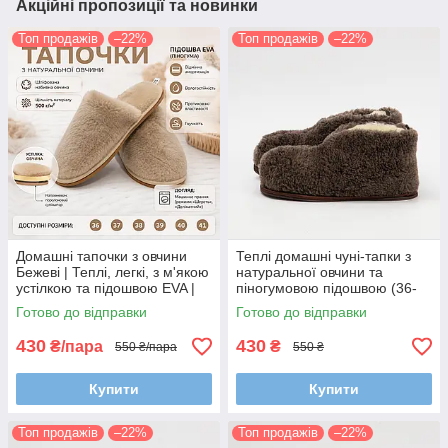
Акційні пропозиції та новинки
Топ продажів
–22%
Топ продажів
–22%
Домашні тапочки з овчини
Теплі домашні чуні-тапки з
Бежеві | Теплі, легкі, з м'якою
натуральної овчини та
устілкою та підошвою EVA |
піногумовою підошвою (36-
Розміри 36–41
45 розмір, коричневі)
Готово до відправки
Готово до відправки
430
430
₴/пара
₴
550 ₴/пара
550 ₴
Купити
Купити
Топ продажів
–22%
Топ продажів
–22%