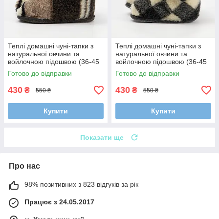
Теплі домашні чуні-тапки з
Теплі домашні чуні-тапки з
натуральної овчини та
натуральної овчини та
войлочною підошвою (36-45
войлочною підошвою (36-45
розмір)
розмір)
Готово до відправки
Готово до відправки
430
430
₴
₴
550 ₴
550 ₴
Купити
Купити
Показати ще
Про нас
98% позитивних з 823 відгуків за рік
Працює з 24.05.2017