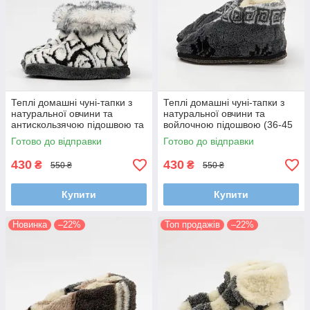
Теплі домашні чуні-тапки з
Теплі домашні чуні-тапки з
натуральної овчини та
натуральної овчини та
антискользячою підошвою та
войлочною підошвою (36-45
опушкою (розміри 36-45)
розмір)
Готово до відправки
Готово до відправки
430
430
₴
₴
550 ₴
550 ₴
Купити
Купити
Новинка
–22%
Топ продажів
–22%