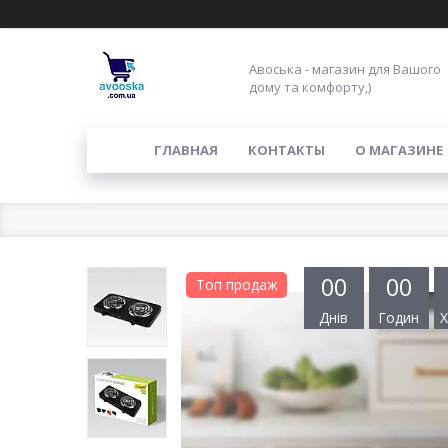
Авоська - магазин для Вашого
дому та комфорту,)
ГЛАВНАЯ
КОНТАКТЫ
О МАГАЗИНЕ
0
0
0
0
Топ продаж
Днів
Годин
Х