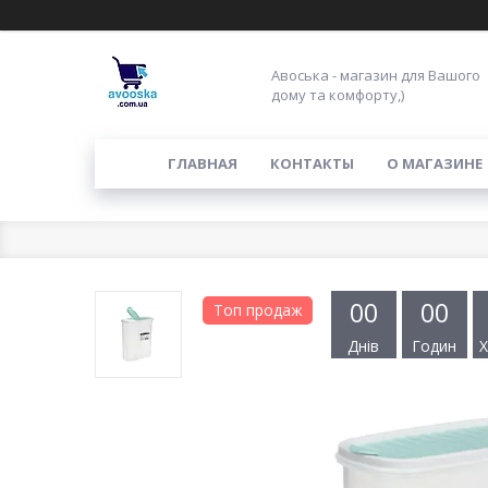
Авоська - магазин для Вашого
дому та комфорту,)
ГЛАВНАЯ
КОНТАКТЫ
О МАГАЗИНЕ
0
0
0
0
Топ продаж
Днів
Годин
Х