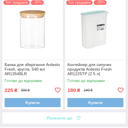
Топ продажів
–25%
Топ продажів
–25%
Банка для зберігання Ardesto
Контейнер для сипучих
Fresh, кругла, 540 мл
продуктів Ardesto Fresh
AR1354BLR
AR1225TP (2.5 л)
Готово до відправки
Готово до відправки
225
180
₴
₴
300 ₴
240 ₴
Купити
Купити
Показати ще