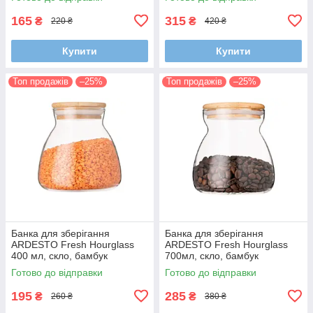
165
315
₴
₴
220 ₴
420 ₴
Купити
Купити
Топ продажів
–25%
Топ продажів
–25%
Банка для зберігання
Банка для зберігання
ARDESTO Fresh Hourglass
ARDESTO Fresh Hourglass
400 мл, скло, бамбук
700мл, скло, бамбук
AR1340BH
AR1370BH
Готово до відправки
Готово до відправки
195
285
₴
₴
260 ₴
380 ₴