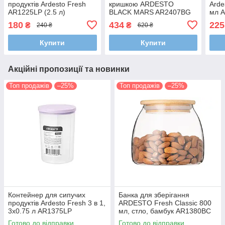
продуктів Ardesto Fresh
кришкою ARDESTO
Arde
AR1225LP (2.5 л)
BLACK MARS AR2407BG
мл 
(2+0.5 л)
180
434
225
₴
₴
240 ₴
620 ₴
Купити
Купити
Акційні пропозиції та новинки
Топ продажів
–25%
Топ продажів
–25%
Контейнер для сипучих
Банка для зберігання
продуктів Ardesto Fresh 3 в 1,
ARDESTO Fresh Classic 800
3х0.75 л AR1375LP
мл, стло, бамбук AR1380BC
Готово до відправки
Готово до відправки