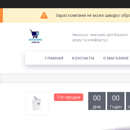
Зараз компанія не може швидко обро
Авоська - магазин для Вашого
дому та комфорту,)
ГЛАВНАЯ
КОНТАКТЫ
О МАГАЗИНЕ
0
0
0
0
Топ продаж
Днів
Годин
Х