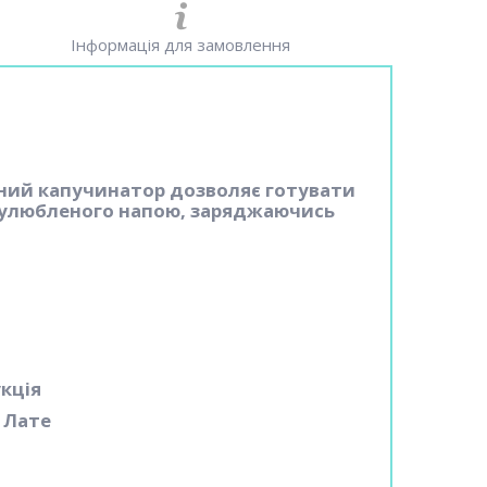
Інформація для замовлення
аний капучинатор дозволяє готувати
и улюбленого напою, заряджаючись
укція
 Лате