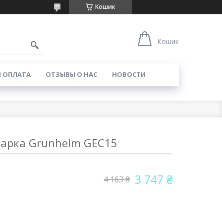
Кошик
Кошик
И ОПЛАТА
ОТЗЫВЫ О НАС
НОВОСТИ
арка Grunhelm GEC15
3 747 ₴
4 163 ₴