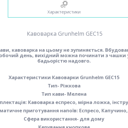
Характеристики
Кавоварка Grunhelm GEC15
ави, кавоварка на цьому не зупиняється. Вбудов
й робочий день, вихідний можна починати з чашк
бадьорістю надовго.
Характеристики Кавоварки Grunhelm GEC15
Тип- Ріжкова
Тип кави- Мелена
лектація: Кавоварка еспресо, мірна ложка, інстр
матичне приготування напоїв: Еспресо, Капучино,
Сфера використання- для дому
Керування кнопкове