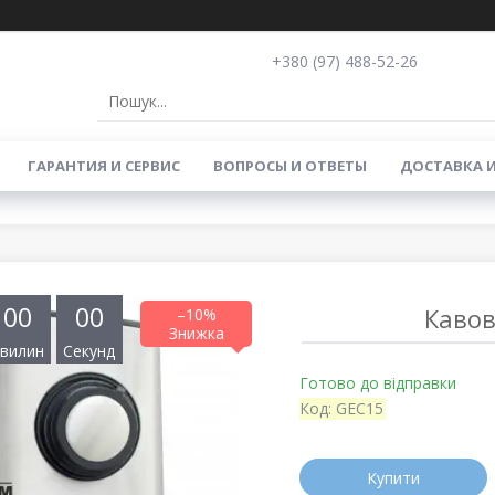
+380 (97) 488-52-26
ГАРАНТИЯ И СЕРВИС
ВОПРОСЫ И ОТВЕТЫ
ДОСТАВКА 
0
0
0
0
Кавов
–10%
вилин
Секунд
Готово до відправки
Код:
GEC15
Купити