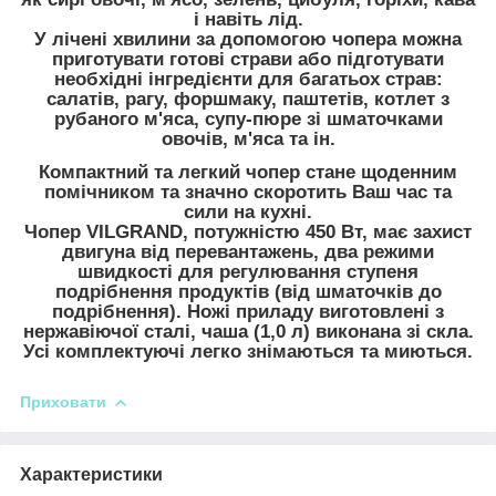
і навіть лід.
У лічені хвилини за допомогою чопера можна
приготувати готові страви або підготувати
необхідні інгредієнти для багатьох страв:
салатів, рагу, форшмаку, паштетів, котлет з
рубаного м'яса, супу-пюре зі шматочками
овочів, м'яса та ін.
Компактний та легкий чопер стане щоденним
помічником та значно скоротить Ваш час та
сили на кухні.
Чопер VILGRAND, потужністю 450 Вт, має захист
двигуна від перевантажень, два режими
швидкості для регулювання ступеня
подрібнення продуктів (від шматочків до
подрібнення). Ножі приладу виготовлені з
нержавіючої сталі, чаша (1,0 л) виконана зі скла.
Усі комплектуючі легко знімаються та миються.
Приховати
Характеристики