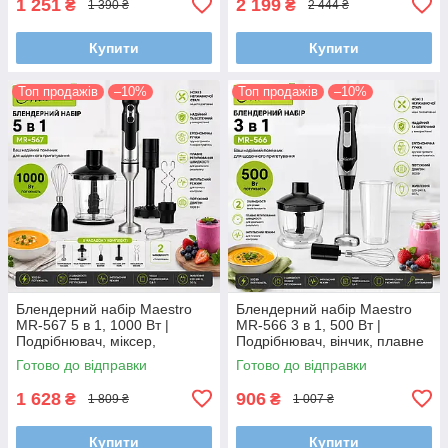
1 251
2 199
₴
₴
1 390 ₴
2 444 ₴
Купити
Купити
Топ продажів
–10%
Топ продажів
–10%
Блендерний набір Maestro
Блендерний набір Maestro
MR-567 5 в 1, 1000 Вт |
MR-566 3 в 1, 500 Вт |
Подрібнювач, міксер,
Подрібнювач, вінчик, плавне
насадка для пюре, чоппер із
регулювання швидкості
Готово до відправки
Готово до відправки
подвійним лезом
1 628
906
₴
₴
1 809 ₴
1 007 ₴
Купити
Купити