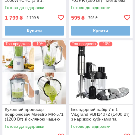
1000WHCHC (3 в 1:
7019 R (250 Вт) | Металева
подрібнювач, блендер,
чаша 2 л та 4 леза з
Готово до відправки
Готово до відправки
вінчик)
нержавіючої сталі
1 799
595
₴
₴
2 799 ₴
795 ₴
Купити
Купити
Топ продажів
–10%
Топ продажів
–10%
Кухонний процесор-
Блендерний набір 7 в 1
подрібнювач Maestro MR-571
ViLgrand VBH14072 (1400 Вт)
(1200 Вт) зі скляною чашею
з нарізкою кубиками та
1.5 л
терткою для дерунів
Готово до відправки
Готово до відправки