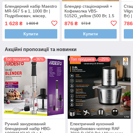
Блендерний набір Maestro
Блендер стаціонарний +
Стац
MR-567 5 в 1, 1000 Вт |
Кофемолка VBS-
Vilg
Подрібнювач, міксер,
5152G_yellow (500 Вт, 1.5
Вт) 
насадка для пюре, чоппер
л)
льод
1 628
876
786
₴
₴
1 809 ₴
973 ₴
із подвійним лезом
для 
Купити
Купити
Акційні пропозиції та новинки
Топ продажів
–36%
Топ продажів
–25%
Ручний занурюваний
Електричний кухонний
блендерний набір HBG-
подрібнювач-чоппер RAF