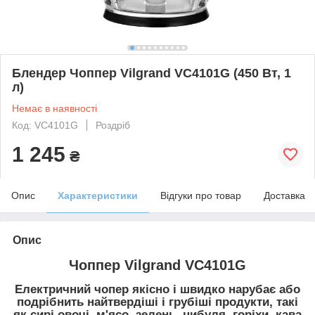
Блендер Чоппер Vilgrand VC4101G (450 Вт, 1
л)
Немає в наявності
Код: VC4101G
Роздріб
1 245
₴
Опис
Характеристики
Відгуки про товар
Доставка
Опис
Чоппер Vilgrand VC4101G
Електричний чопер якісно і швидко нарубає або
подрібнить найтвердіші і грубіші продукти, такі
як сирі овочі, м'ясо, зелень, цибуля, горіхи, кава