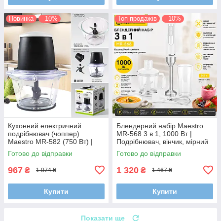
Новинка
–10%
Топ продажів
–10%
Кухонний електричний
Блендерний набір Maestro
подрібнювач (чоппер)
MR-568 3 в 1, 1000 Вт |
Maestro MR-582 (750 Вт) |
Подрібнювач, вінчик, мірний
Скляна чаша 1.2 л та
стакан, імпульсний режим
Готово до відправки
Готово до відправки
імпульсний режим
967
1 320
₴
₴
1 074 ₴
1 467 ₴
Купити
Купити
Показати ще