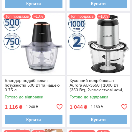
Купити
Купити
Топ продажів
–10%
Топ продажів
–10%
Блендер подрібнювач
Кухонний подрібнювач
потужністю 500 Вт та чашею
Aurora AU-3650 | 1000 Вт
0.75 л
(350 Вт), 2-пелюсткові ножі,
для м'яса, овочів, горіхів
Готово до відправки
Готово до відправки
1 116
1 044
₴
₴
1 240 ₴
1 160 ₴
Купити
Купити