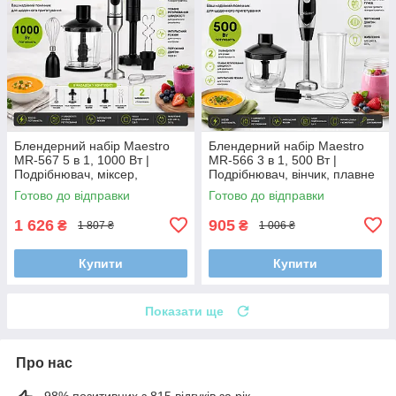
Блендерний набір Maestro
Блендерний набір Maestro
MR-567 5 в 1, 1000 Вт |
MR-566 3 в 1, 500 Вт |
Подрібнювач, міксер,
Подрібнювач, вінчик, плавне
насадка для пюре, чоппер із
регулювання швидкості
Готово до відправки
Готово до відправки
подвійним лезом
1 626
905
₴
₴
1 807 ₴
1 006 ₴
Купити
Купити
Показати ще
Про нас
98% позитивних з 815 відгуків за рік