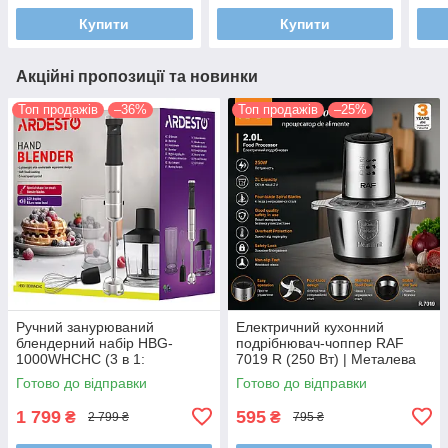
Купити
Купити
Акційні пропозиції та новинки
Топ продажів
–36%
Топ продажів
–25%
Ручний занурюваний
Електричний кухонний
блендерний набір HBG-
подрібнювач-чоппер RAF
1000WHCHC (3 в 1:
7019 R (250 Вт) | Металева
подрібнювач, блендер,
чаша 2 л та 4 леза з
Готово до відправки
Готово до відправки
вінчик)
нержавіючої сталі
1 799
595
₴
₴
2 799 ₴
795 ₴