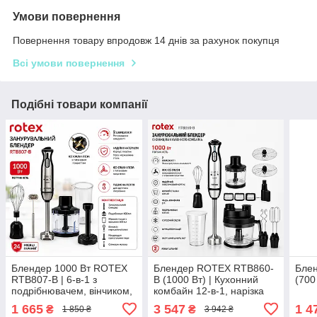
Умови повернення
Повернення товару впродовж 14 днів за рахунок покупця
Всі умови повернення
Подібні товари компанії
Блендер 1000 Вт ROTEX
Блендер ROTEX RTB860-
Бле
RTB807-B | 6-в-1 з
B (1000 Вт) | Кухонний
(700
подрібнювачем, вінчиком,
комбайн 12-в-1, нарізка
насадкою для пюре та
кубиками, шатківниця,
1 665
3 547
1 4
₴
₴
1 850 ₴
3 942 ₴
спінювачем молока
тістоміс, Ice Crush