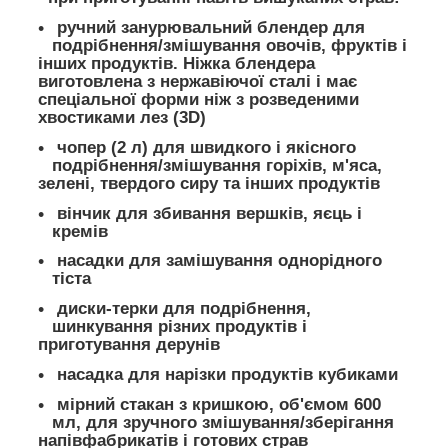
ручний занурювальний блендер для
подрібнення/змішування овочів, фруктів і
інших продуктів. Ніжка блендера
виготовлена ​​з нержавіючої сталі і має
спеціальної форми ніж з розведеними
хвостиками лез (3D)
чопер (2 л) для швидкого і якісного
подрібнення/змішування горіхів, м'яса,
зелені, твердого сиру та інших продуктів
вінчик для збивання вершків, яєць і
кремів
насадки для замішування однорідного
тіста
диски-терки для подрібнення,
шинкування різних продуктів і
приготування дерунів
насадка для нарізки продуктів кубиками
мірний стакан з кришкою, об'ємом 600
мл, для зручного змішування/зберігання
напівфабрикатів і готових страв