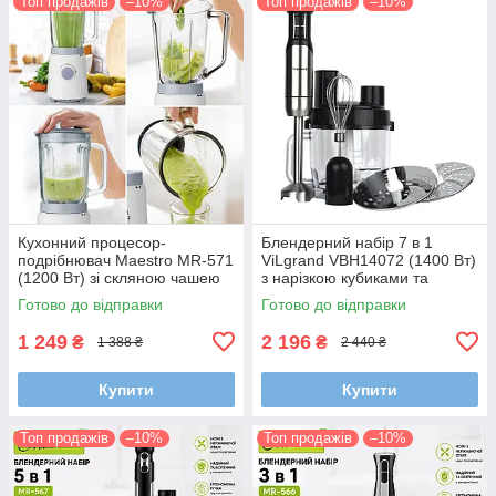
Топ продажів
–10%
Топ продажів
–10%
Кухонний процесор-
Блендерний набір 7 в 1
подрібнювач Maestro MR-571
ViLgrand VBH14072 (1400 Вт)
(1200 Вт) зі скляною чашею
з нарізкою кубиками та
1.5 л
терткою для дерунів
Готово до відправки
Готово до відправки
1 249
2 196
₴
₴
1 388 ₴
2 440 ₴
Купити
Купити
Топ продажів
–10%
Топ продажів
–10%