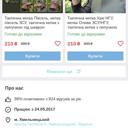
Тактична кепка Піксель, кепка
Тактична кепка Хакі НГУ,
піксель ЗСУ, тактична кепка з
кепка Олива ЗСУ/НГУ,
липучкою під шеврон
тактична кепка з липучкою
під шеврон
Готово до відправки
Готово до відправки
210
210
₴
₴
300 ₴
300 ₴
Купити
Купити
Показати ще
Про нас
98% позитивних з 824 відгуків за рік
Працює з 24.05.2017
м. Хмельницький
проїзд Геологів 9, Хмельницький, Україна