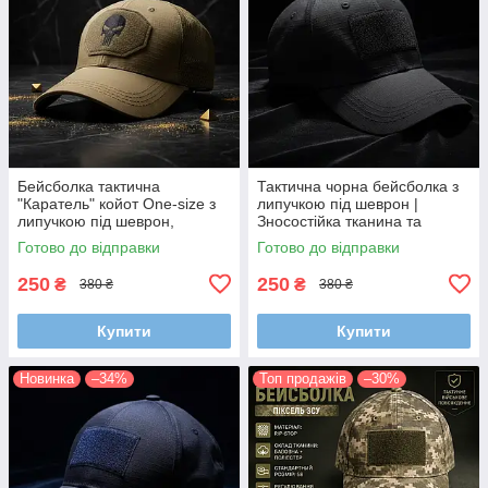
Бейсболка тактична
Тактична чорна бейсболка з
"Каратель" койот One-size з
липучкою під шеврон |
липучкою під шеврон,
Зносостійка тканина та
регульована, зносостійка
універсальний розмір 56-60
Готово до відправки
Готово до відправки
тканина
250
250
₴
₴
380 ₴
380 ₴
Купити
Купити
Новинка
–34%
Топ продажів
–30%