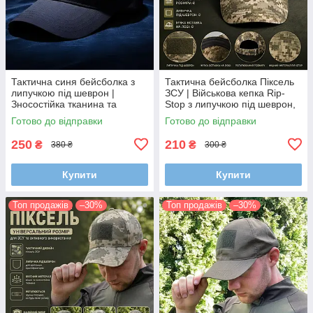
Тактична синя бейсболка з
Тактична бейсболка Піксель
липучкою під шеврон |
ЗСУ | Військова кепка Rip-
Зносостійка тканина та
Stop з липучкою під шеврон,
регульований розмір 56-60
регульований розмір 58
Готово до відправки
Готово до відправки
250
210
₴
₴
380 ₴
300 ₴
Купити
Купити
Топ продажів
–30%
Топ продажів
–30%