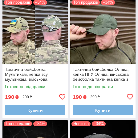
Топ продажів
–34%
Топ продажів
–34%
Тактична бейсболка
Тактична бейсболка Олива,
Мультикам, кепка зсу
кепка НГУ Олива, військова
мультикам, військова
бейсболка тактична кепка з
бейсболка тактична кепка з
липучкою під шеврон
Готово до відправки
Готово до відправки
липучкою під шеврон
190
190
₴
₴
290 ₴
290 ₴
Купити
Купити
Топ продажів
–34%
Новинка
–34%