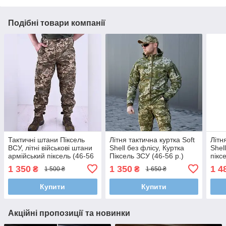
Подібні товари компанії
Тактичні штани Піксель
Літня тактична куртка Soft
Літн
ВСУ, літні військові штани
Shell без флісу, Куртка
Shel
армійський піксель (46-56
Піксель ЗСУ (46-56 р.)
пікс
р.)
Пікс
1 350
1 350
1 4
₴
₴
1 500 ₴
1 650 ₴
Купити
Купити
Акційні пропозиції та новинки