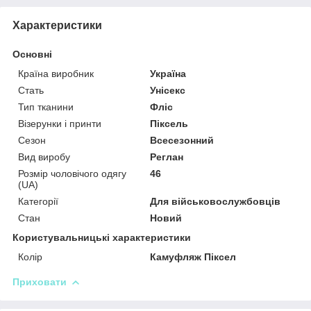
Характеристики
Основні
Країна виробник
Україна
Стать
Унісекс
Тип тканини
Фліс
Візерунки і принти
Піксель
Сезон
Всесезонний
Вид виробу
Реглан
Розмір чоловічого одягу
46
(UA)
Категорії
Для військовослужбовців
Стан
Новий
Користувальницькі характеристики
Колір
Камуфляж Піксел
Приховати