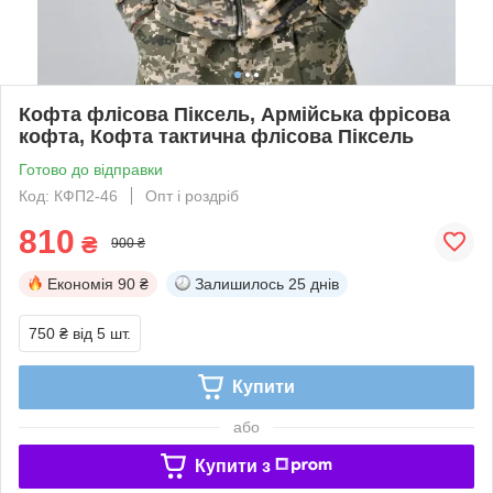
Кофта флісова Піксель, Армійська фрісова
кофта, Кофта тактична флісова Піксель
Готово до відправки
Код: КФП2-46
Опт і роздріб
810
₴
900 ₴
Економія
90 ₴
Залишилось
25 днів
750 ₴
від 5 шт.
Купити
або
Купити з