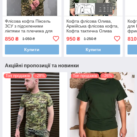
Флісова кофта Піксель
Кофта флісова Олива,
Кофт
ЗСУ з підсиленими
Армійська флісова кофта,
для 
ліктями та плечима для
Кофта тактична Олива
фрис
захисту від механічних
для ЗСУ/НГУ
такт
850
950
810
₴
₴
1 050 ₴
1 250 ₴
пошкоджень (46-62 р.)
Купити
Купити
Акційні пропозиції та новинки
Топ продажів
–28%
Топ продажів
–26%