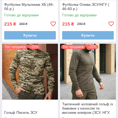
Футболка Мультикам ХБ (46-
Футболка Олива ЗСУ/НГУ (
56 р.)
46-60 р.)
Готово до відправки
Готово до відправки
215
215
₴
₴
300 ₴
290 ₴
Купити
Купити
Топ продажів
–25%
Топ продажів
–25%
Тактичний чоловічий гольф із
бавовни з начосом та
Гольф Піксель ЗСУ
високим коміром (ЗСУ, НГУ,
46-60 р.)