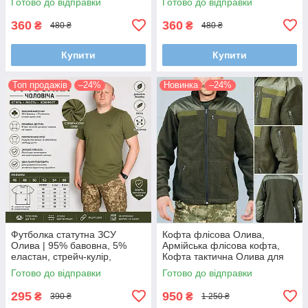
Готово до відправки
Готово до відправки
360
360
₴
₴
480 ₴
480 ₴
Купити
Купити
Топ продажів
–24%
Новинка
–24%
Футболка статутна ЗСУ
Кофта флісова Олива,
Олива | 95% бавовна, 5%
Армійська флісова кофта,
еластан, стрейч-кулір,
Кофта тактична Олива для
розміри 46–56
ЗСУ/НГУ
Готово до відправки
Готово до відправки
295
950
₴
₴
390 ₴
1 250 ₴