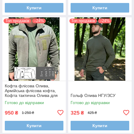
Купити
Купити
Топ продажів
–24%
Топ продажів
–24%
Кофта флісова Олива,
Армійська флісова кофта,
Кофта тактична Олива для
Гольф Олива НГУ/ЗСУ
ЗСУ/НГУ
Готово до відправки
Готово до відправки
950
325
₴
₴
1 250 ₴
425 ₴
Купити
Купити