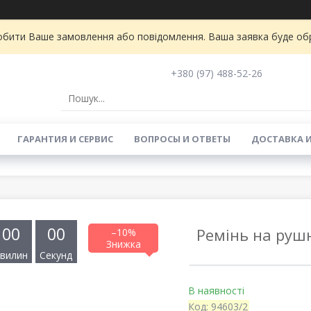
бити Ваше замовлення або повідомлення. Ваша заявка буде обро
+380 (97) 488-52-26
ГАРАНТИЯ И СЕРВИС
ВОПРОСЫ И ОТВЕТЫ
ДОСТАВКА 
0
0
0
0
Ремінь на руш
–10%
вилин
Секунд
В наявності
Код:
94603/2