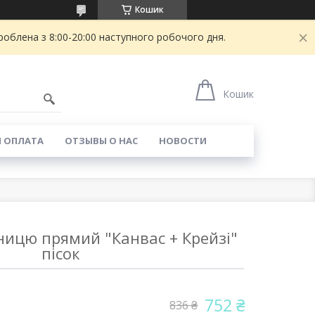
Кошик
блена з 8:00-20:00 наступного робочого дня.
Кошик
И ОПЛАТА
ОТЗЫВЫ О НАС
НОВОСТИ
ницю прямий "Канвас + Крейзі"
пісок
752 ₴
836 ₴