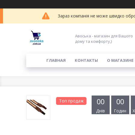
Зараз компанія не може швидко обро
Авоська - магазин для Вашого
дому та комфорту,)
ГЛАВНАЯ
КОНТАКТЫ
О МАГАЗИНЕ
0
0
0
0
Топ продаж
Днів
Годин
Х