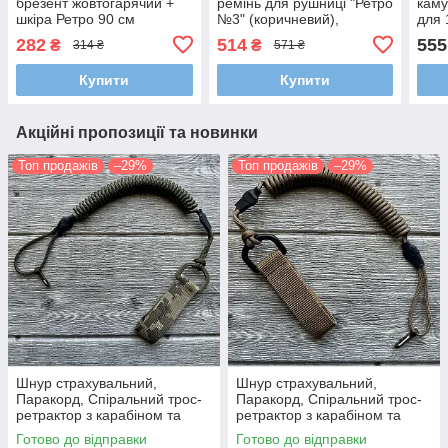
брезент жовтогарячий +
ремінь для рушниці "Ретро
каму
шкіра Ретро 90 см
№3" (коричневий),
для 
погонний ремінь Трапеція
відк
282
514
555
₴
₴
314 ₴
571 ₴
90 см
рег
Купити
Купити
Акційні пропозиції та новинки
Топ продажів
–29%
Топ продажів
–29%
Шнур страхувальний,
Шнур страхувальний,
Паракорд, Спіральний трос-
Паракорд, Спіральний трос-
ретрактор з карабіном та
ретрактор з карабіном та
кріпленням на пояс (Довжина
кріпленням на пояс (Довжина
Готово до відправки
Готово до відправки
35-100 см)
35-100 см)