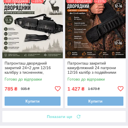
Топ продажів
–16%
Топ продажів
–15%
Патронташ дворядний
Патронташ закритий
закритий 24+2 для 12/16
камуфляжний 24 патрони
калібру з тисненням,
12/16 калібр з подвійними
регульований ремінь
клапанами та кільцями
Готово до відправки
Готово до відправки
785
1 427
₴
₴
935 ₴
1 679 ₴
Купити
Купити
Показати ще