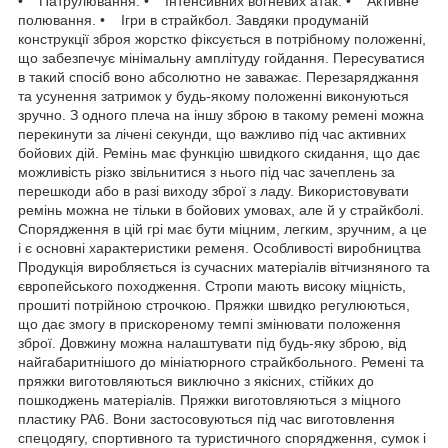
• Патрулювання. • Інтенсивних вогневих атак. • Активне
полювання. • Ігри в страйкбол. Завдяки продуманій
конструкції зброя жорстко фіксується в потрібному положенні,
що забезпечує мінімальну амплітуду гойдання. Пересуватися
в такий спосіб воно абсолютно не заважає. Перезаряджання
та усунення затримок у будь-якому положенні виконуються
зручно. З одного плеча на іншу зброю в такому ремені можна
перекинути за лічені секунди, що важливо під час активних
бойових дій. Ремінь має функцію швидкого скидання, що дає
можливість різко звільнитися з нього під час зачеплень за
перешкоди або в разі виходу зброї з ладу. Використовувати
ремінь можна не тільки в бойових умовах, але й у страйкболі.
Спорядження в цій грі має бути міцним, легким, зручним, а це
і є основні характеристики ременя. Особливості виробництва
Продукція виробляється із сучасних матеріалів вітчизняного та
європейського походження. Стропи мають високу міцність,
прошиті потрійною строчкою. Пряжки швидко регулюються,
що дає змогу в прискореному темпі змінювати положення
зброї. Довжину можна налаштувати під будь-яку зброю, від
найгабаритнішого до мініатюрного страйкбольного. Ремені та
пряжки виготовляються виключно з якісних, стійких до
пошкоджень матеріалів. Пряжки виготовляються з міцного
пластику PA6. Вони застосовуються під час виготовлення
спецодягу, спортивного та туристичного спорядження, сумок і