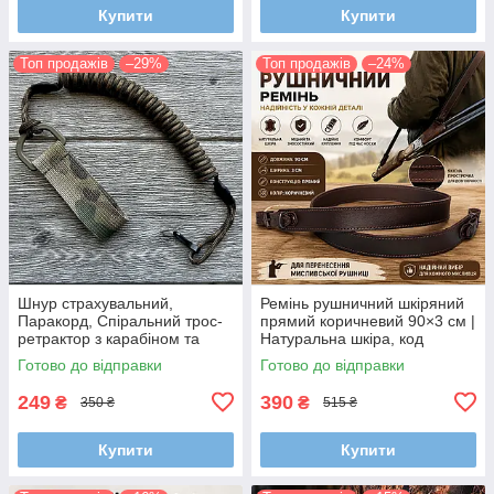
Купити
Купити
Топ продажів
–29%
Топ продажів
–24%
Шнур страхувальний,
Ремінь рушничний шкіряний
Паракорд, Спіральний трос-
прямий коричневий 90×3 см |
ретрактор з карабіном та
Натуральна шкіра, код
кріпленням на пояс (Довжина
95020/2
Готово до відправки
Готово до відправки
35-100 см)
249
390
₴
₴
350 ₴
515 ₴
Купити
Купити