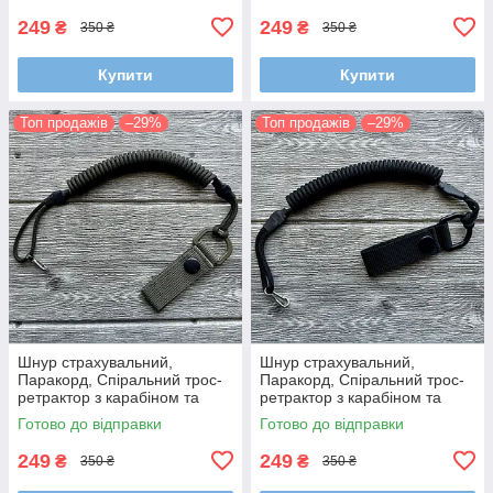
249
249
₴
₴
350 ₴
350 ₴
Купити
Купити
Топ продажів
–29%
Топ продажів
–29%
Шнур страхувальний,
Шнур страхувальний,
Паракорд, Спіральний трос-
Паракорд, Спіральний трос-
ретрактор з карабіном та
ретрактор з карабіном та
кріпленням на пояс (Довжина
кріпленням на пояс (Довжина
Готово до відправки
Готово до відправки
35-100 см)
35-100 см)
249
249
₴
₴
350 ₴
350 ₴