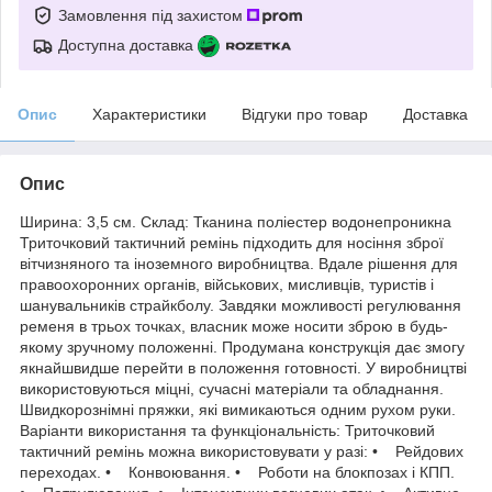
Замовлення під захистом
Доступна доставка
Опис
Характеристики
Відгуки про товар
Доставка
Опис
Ширина: 3,5 см. Склад: Тканина поліестер водонепроникна
Триточковий тактичний ремінь підходить для носіння зброї
вітчизняного та іноземного виробництва. Вдале рішення для
правоохоронних органів, військових, мисливців, туристів і
шанувальників страйкболу. Завдяки можливості регулювання
ременя в трьох точках, власник може носити зброю в будь-
якому зручному положенні. Продумана конструкція дає змогу
якнайшвидше перейти в положення готовності. У виробництві
використовуються міцні, сучасні матеріали та обладнання.
Швидкорознімні пряжки, які вимикаються одним рухом руки.
Варіанти використання та функціональність: Триточковий
тактичний ремінь можна використовувати у разі: • Рейдових
переходах. • Конвоювання. • Роботи на блокпозах і КПП.