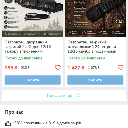
Патронташ дворядний
Патронташ закритий
закритий 24+2 для 12/16
камуфляжний 24 патрони
калібру з тисненням,
12/16 калібр з подвійними
регульований ремінь
клапанами та кільцями
Готово до відправки
Готово до відправки
785
1 427
₴
₴
935 ₴
1 678 ₴
Купити
Купити
Показати ще
Про нас
98% позитивних з 819 відгуків за рік