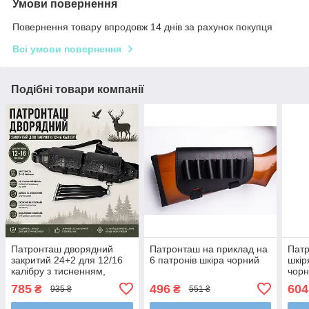
Умови повернення
Повернення товару впродовж 14 днів за рахунок покупця
Всі умови повернення
Подібні товари компанії
Патронташ дворядний
Патронташ на приклад на
Патр
закритий 24+2 для 12/16
6 патронів шкіра чорний
шкір
калібру з тисненням,
чорн
регульований ремінь
швид
785
496
604
₴
₴
935 ₴
551 ₴