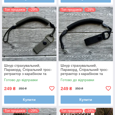
Топ продажів
–29%
Топ продажів
–29%
Шнур страхувальний,
Шнур страхувальний,
Паракорд, Спіральний трос-
Паракорд, Спіральний трос-
ретрактор з карабіном та
ретрактор з карабіном та
кріпленням на пояс (Довжина
кріпленням на пояс (Довжина
Готово до відправки
Готово до відправки
35-100 см)
35-100 см)
249
249
₴
₴
350 ₴
350 ₴
Купити
Купити
Топ продажів
–29%
Топ продажів
–24%