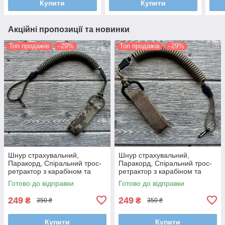
Купити
Купити
Акційні пропозиції та новинки
Топ продажів
–29%
Топ продажів
–29%
Шнур страхувальний,
Шнур страхувальний,
Паракорд, Спіральний трос-
Паракорд, Спіральний трос-
ретрактор з карабіном та
ретрактор з карабіном та
кріпленням на пояс (Довжина
кріпленням на пояс (Довжина
Готово до відправки
Готово до відправки
35-100 см)
35-100 см)
249
249
₴
₴
350 ₴
350 ₴
Купити
Купити