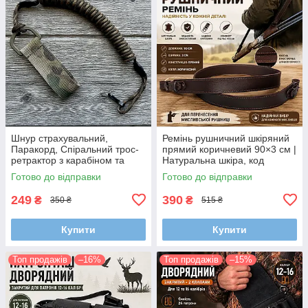
Шнур страхувальний,
Ремінь рушничний шкіряний
Паракорд, Спіральний трос-
прямий коричневий 90×3 см |
ретрактор з карабіном та
Натуральна шкіра, код
кріпленням на пояс (Довжина
95020/2
Готово до відправки
Готово до відправки
35-100 см)
249
390
₴
₴
350 ₴
515 ₴
Купити
Купити
Топ продажів
–16%
Топ продажів
–15%