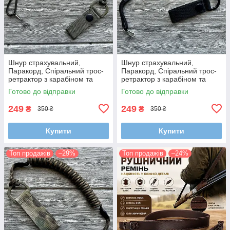
Шнур страхувальний,
Шнур страхувальний,
Паракорд, Спіральний трос-
Паракорд, Спіральний трос-
ретрактор з карабіном та
ретрактор з карабіном та
кріпленням на пояс (Довжина
кріпленням на пояс (Довжина
Готово до відправки
Готово до відправки
35-100 см)
35-100 см)
249
249
₴
₴
350 ₴
350 ₴
Купити
Купити
Топ продажів
–29%
Топ продажів
–24%