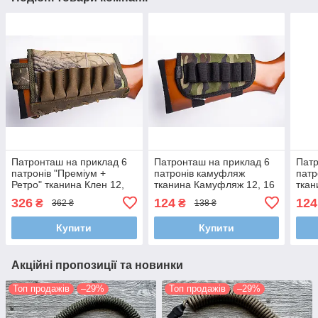
Патронташ на приклад 6
Патронташ на приклад 6
Патр
патронів "Преміум +
патронів камуфляж
патр
Ретро" тканина Клен 12,
тканина Камуфляж 12, 16
ткан
16 калібр
калібр
калі
326
124
124
₴
₴
362 ₴
138 ₴
Купити
Купити
Акційні пропозиції та новинки
Топ продажів
–29%
Топ продажів
–29%