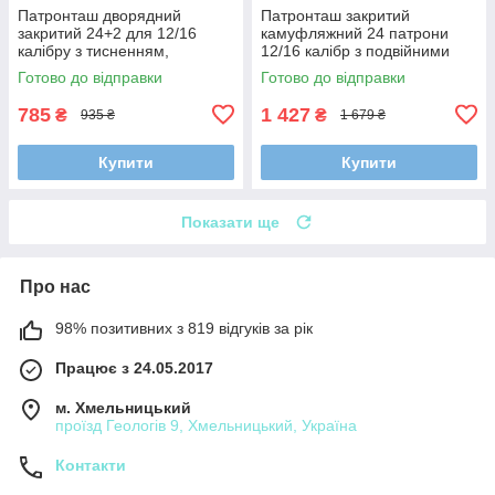
Патронташ дворядний
Патронташ закритий
закритий 24+2 для 12/16
камуфляжний 24 патрони
калібру з тисненням,
12/16 калібр з подвійними
регульований ремінь
клапанами та кільцями
Готово до відправки
Готово до відправки
785
1 427
₴
₴
935 ₴
1 679 ₴
Купити
Купити
Показати ще
Про нас
98% позитивних з 819 відгуків за рік
Працює з 24.05.2017
м. Хмельницький
проїзд Геологів 9, Хмельницький, Україна
Контакти