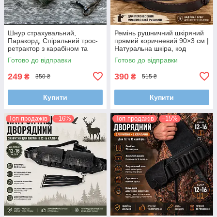
Шнур страхувальний,
Ремінь рушничний шкіряний
Паракорд, Спіральний трос-
прямий коричневий 90×3 см |
ретрактор з карабіном та
Натуральна шкіра, код
кріпленням на пояс (Довжина
95020/2
Готово до відправки
Готово до відправки
35-100 см)
249
390
₴
₴
350 ₴
515 ₴
Купити
Купити
Топ продажів
–16%
Топ продажів
–15%