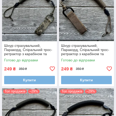
Шнур страхувальний,
Шнур страхувальний,
Паракорд, Спіральний трос-
Паракорд, Спіральний трос-
ретрактор з карабіном та
ретрактор з карабіном та
кріпленням на пояс (Довжина
кріпленням на пояс (Довжина
Готово до відправки
Готово до відправки
35-100 см)
35-100 см)
249
249
₴
₴
350 ₴
350 ₴
Купити
Купити
Топ продажів
–29%
Топ продажів
–29%