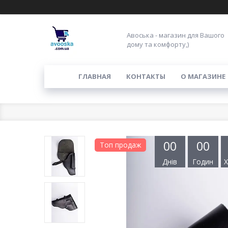
Авоська - магазин для Вашого
дому та комфорту,)
ГЛАВНАЯ
КОНТАКТЫ
О МАГАЗИНЕ
0
0
0
0
Топ продаж
Днів
Годин
Х