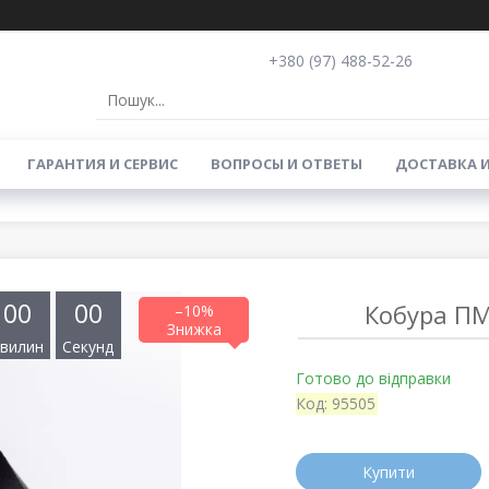
+380 (97) 488-52-26
ГАРАНТИЯ И СЕРВИС
ВОПРОСЫ И ОТВЕТЫ
ДОСТАВКА 
0
0
0
0
Кобура ПМ
–10%
вилин
Секунд
Готово до відправки
Код:
95505
Купити