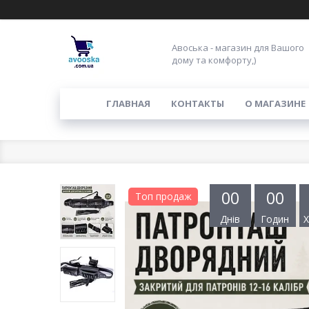
Авоська - магазин для Вашого
дому та комфорту,)
ГЛАВНАЯ
КОНТАКТЫ
О МАГАЗИНЕ
0
0
0
0
Топ продаж
Днів
Годин
Х