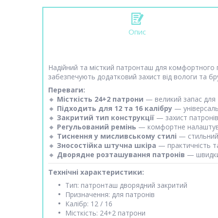
Опис
Надійний та місткий патронташ для комфортного п
забезпечують додатковий захист від вологи та бр
Переваги:
🔸
Місткість 24+2 патрони
— великий запас для
🔸
Підходить для 12 та 16 калібру
— універсаль
🔸
Закритий тип конструкції
— захист патронів 
🔸
Регульований ремінь
— комфортне налаштува
🔸
Тиснення у мисливському стилі
— стильний
🔸
Зносостійка штучна шкіра
— практичність та
🔸
Дворядне розташування патронів
— швидки
Технічні характеристики:
Тип: патронташ дворядний закритий
Призначення: для патронів
Калібр: 12 / 16
Місткість: 24+2 патрони