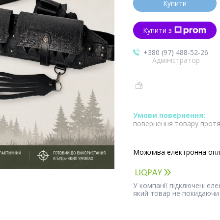
Купити
Купити з
+380 (97) 488-52-26
Адміністратор
повернення товару протя
У компанії підключені ел
який товар не покидаючи 