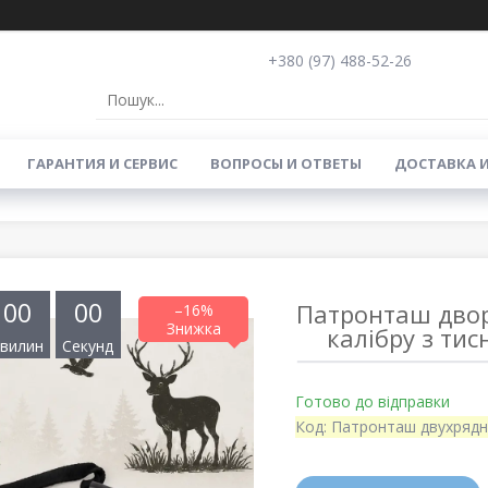
+380 (97) 488-52-26
ГАРАНТИЯ И СЕРВИС
ВОПРОСЫ И ОТВЕТЫ
ДОСТАВКА 
0
0
0
0
Патронташ двор
–16%
калібру з ти
вилин
Секунд
Готово до відправки
Код:
Патронташ двухряд