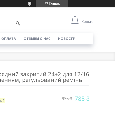
Кошик
Кошик
И ОПЛАТА
ОТЗЫВЫ О НАС
НОВОСТИ
ядний закритий 24+2 для 12/16
сненням, регульований ремінь
785 ₴
935 ₴
ный