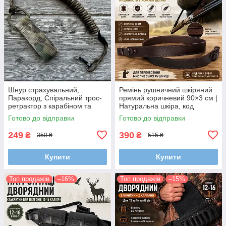
Шнур страхувальний,
Ремінь рушничний шкіряний
Паракорд, Спіральний трос-
прямий коричневий 90×3 см |
ретрактор з карабіном та
Натуральна шкіра, код
кріпленням на пояс (Довжина
95020/2
Готово до відправки
Готово до відправки
35-100 см)
249
390
₴
₴
350 ₴
515 ₴
Купити
Купити
Топ продажів
–16%
Топ продажів
–15%