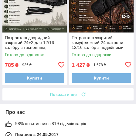
Патронташ дворядний
Патронташ закритий
закритий 24+2 для 12/16
камуфляжний 24 патрони
калібру з тисненням,
12/16 калібр з подвійними
регульований ремінь
клапанами та кільцями
Готово до відправки
Готово до відправки
785
1 427
₴
₴
935 ₴
1 678 ₴
Купити
Купити
Показати ще
Про нас
98% позитивних з 819 відгуків за рік
Працює з 24.05.2017