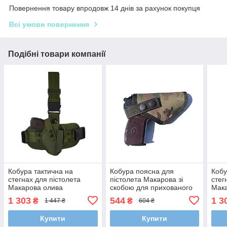
Повернення товару впродовж 14 днів за рахунок покупця
Всі умови повернення
Подібні товари компанії
Кобура тактична на
Кобура поясна для
Кобу
стегнах для пістолета
пістолета Макарова зі
стег
Макарова олива
скобою для прихованого
Мак
носіння Мультиків
1 303
544
1 3
₴
₴
1 447 ₴
604 ₴
Купити
Купити