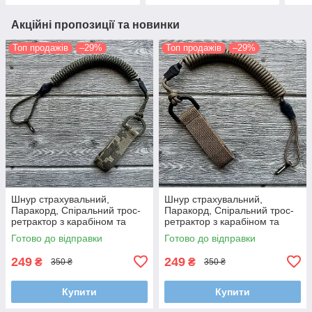
Акційні пропозиції та новинки
Топ продажів
–29%
Топ продажів
–29%
Шнур страхувальний,
Шнур страхувальний,
Паракорд, Спіральний трос-
Паракорд, Спіральний трос-
ретрактор з карабіном та
ретрактор з карабіном та
кріпленням на пояс (Довжина
кріпленням на пояс (Довжина
Готово до відправки
Готово до відправки
35-100 см)
35-100 см)
249
249
₴
₴
350 ₴
350 ₴
Купити
Купити