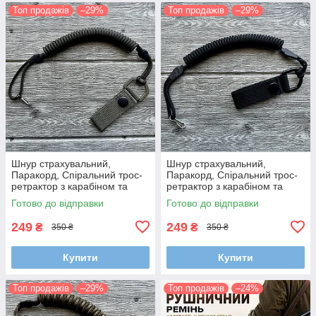
Топ продажів
–29%
Топ продажів
–29%
Шнур страхувальний,
Шнур страхувальний,
Паракорд, Спіральний трос-
Паракорд, Спіральний трос-
ретрактор з карабіном та
ретрактор з карабіном та
кріпленням на пояс (Довжина
кріпленням на пояс (Довжина
Готово до відправки
Готово до відправки
35-100 см)
35-100 см)
249
249
₴
₴
350 ₴
350 ₴
Купити
Купити
Топ продажів
–29%
Топ продажів
–24%