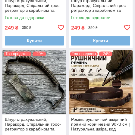
Шнур страхувальний,
Шнур страхувальний,
Паракорд, Спіральний трос-
Паракорд, Спіральний трос-
ретрактор з карабіном та
ретрактор з карабіном та
кріпленням на пояс (Довжина
кріпленням на пояс (Довжина
Готово до відправки
Готово до відправки
35-100 см)
35-100 см)
249
249
₴
₴
350 ₴
350 ₴
Купити
Купити
Топ продажів
–29%
Топ продажів
–24%
Шнур страхувальний,
Ремінь рушничний шкіряний
Паракорд, Спіральний трос-
прямий коричневий 90×3 см |
ретрактор з карабіном та
Натуральна шкіра, код
кріпленням на пояс (Довжина
95020/2