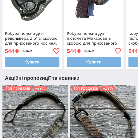
Кобура поясна для
Кобура поясна для
Кобу
револьвера 2,5" зі скобою
пістолета Макарова зі
піст
для прихованого носіння.
скобою для прихованого
скоб
Кожа.
носіння Мультиків
носі
544
544
544
₴
₴
604 ₴
604 ₴
Купити
Купити
Акційні пропозиції та новинки
Топ продажів
–29%
Топ продажів
–29%