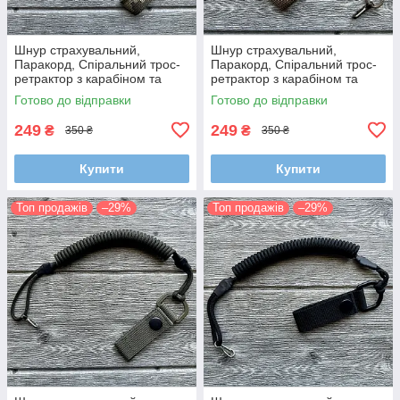
Шнур страхувальний,
Шнур страхувальний,
Паракорд, Спіральний трос-
Паракорд, Спіральний трос-
ретрактор з карабіном та
ретрактор з карабіном та
кріпленням на пояс (Довжина
кріпленням на пояс (Довжина
Готово до відправки
Готово до відправки
35-100 см)
35-100 см)
249
249
₴
₴
350 ₴
350 ₴
Купити
Купити
Топ продажів
–29%
Топ продажів
–29%