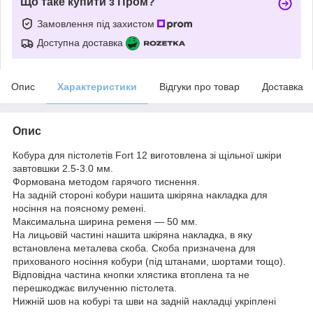
Що таке купити з Пром?
Замовлення під захистом
Доступна доставка
Опис
Характеристики
Відгуки про товар
Доставка
Опис
Кобура для пістолетів Fort 12 виготовлена зі щільної шкіри
завтовшки 2.5-3.0 мм.
Формована методом гарячого тиснення.
На задній стороні кобури нашита шкіряна накладка для
носіння на поясному ремені.
Максимальна ширина ременя — 50 мм.
На лицьовій частині нашита шкіряна накладка, в яку
встановлена металева скоба. Скоба призначена для
прихованого носіння кобури (під штанами, шортами тощо).
Відповідна частина кнопки хлястика втоплена та не
перешкоджає вилученню пістолета.
Нижній шов на кобурі та шви на задній накладці укріплені