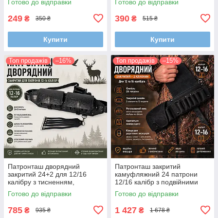
Готово до відправки
Готово до відправки
35-100 см)
249
390
₴
₴
350 ₴
515 ₴
Купити
Купити
Топ продажів
–16%
Топ продажів
–15%
Патронташ дворядний
Патронташ закритий
закритий 24+2 для 12/16
камуфляжний 24 патрони
калібру з тисненням,
12/16 калібр з подвійними
регульований ремінь
клапанами та кільцями
Готово до відправки
Готово до відправки
785
1 427
₴
₴
935 ₴
1 678 ₴