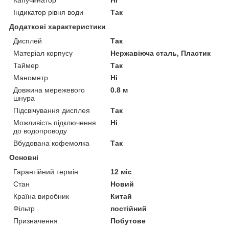
Індикатор рівня води
Так
Додаткові характеристики
Дисплей
Так
Матеріал корпусу
Нержавіюча сталь, Пластик
Таймер
Так
Манометр
Ні
Довжина мережевого
0.8 м
шнура
Підсвічування дисплея
Так
Можливість підключення
Ні
до водопроводу
Вбудована кофемолка
Так
Основні
Гарантійний термін
12 міс
Стан
Новий
Країна виробник
Китай
Фільтр
постійний
Призначення
Побутове