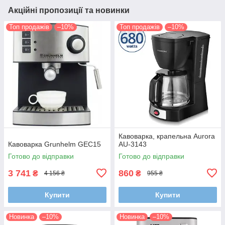
Акційні пропозиції та новинки
Топ продажів
–10%
Топ продажів
–10%
Кавоварка, крапельна Aurora
Кавоварка Grunhelm GEC15
AU-3143
Готово до відправки
Готово до відправки
3 741
860
₴
₴
4 156 ₴
955 ₴
Купити
Купити
Новинка
–10%
Новинка
–10%