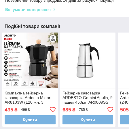
Повернення товару впродовж 14 днів за рахунок покупця
Всі умови повернення
Подібні товари компанії
Компактна гейзерна
Гейзерна кавоварка
Гейз
кавоварка Ardesto Midori
ARDESTO Gemini Apulia, 9
Arde
AR8103W (120 мл, 3
чашек 450мл AR0809SS
(240
чашки) | Чорний алюміній
Чорн
435
685
505
₴
₴
499 ₴
785 ₴
та ручка з натурального
з на
бамбука
Купити
Купити