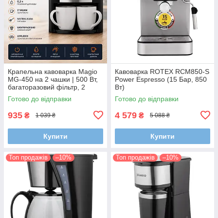
Крапельна кавоварка Magio
Кавоварка ROTEX RCM850-S
MG-450 на 2 чашки | 500 Вт,
Power Espresso (15 Бар, 850
багаторазовий фільтр, 2
Вт)
керамічні чашки в комплекті
Готово до відправки
Готово до відправки
935
4 579
₴
₴
1 039 ₴
5 088 ₴
Купити
Купити
Топ продажів
–10%
Топ продажів
–10%