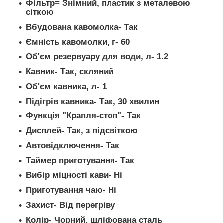
Фільтр= Знімний, пластик з металевою
сіткою
Вбудована кавомолка- Так
Ємність кавомолки, г- 60
Об'єм резервуару для води, л- 1.2
Кавник- Так, скляний
Об'єм кавника, л- 1
Підігрів кавника- Так, 30 хвилин
Функція "Крапля-стоп"- Так
Дисплей- Так, з підсвіткою
Автовідключення- Так
Таймер приготування- Так
Вибір міцності кави- Ні
Приготування чаю- Ні
Захист- Від перегріву
Колір- Чорний, шліфована сталь