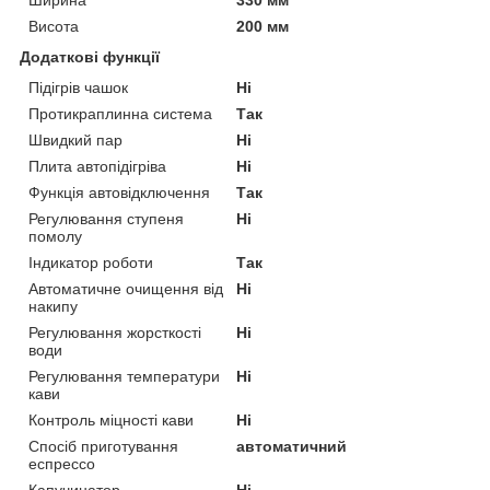
Висота
200 мм
Додаткові функції
Підігрів чашок
Ні
Протикраплинна система
Так
Швидкий пар
Ні
Плита автопідігріва
Ні
Функція автовідключення
Так
Регулювання ступеня
Ні
помолу
Індикатор роботи
Так
Автоматичне очищення від
Ні
накипу
Регулювання жорсткості
Ні
води
Регулювання температури
Ні
кави
Контроль міцності кави
Ні
Спосіб приготування
автоматичний
еспрессо
Капучинатор
Ні