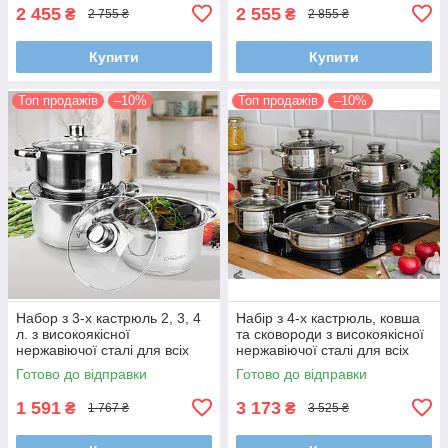
2 455
2 555
₴
₴
2 755 ₴
2 855 ₴
Купити
Купити
Топ продажів
–10%
Топ продажів
–10%
Набор з 3-х кастрюль 2, 3, 4
Набір з 4-х кастрюль, ковша
л. з високоякісної
та сковороди з високоякісної
нержавіючої сталі для всіх
нержавіючої сталі для всіх
тип плит
видів плит
Готово до відправки
Готово до відправки
1 591
3 173
₴
₴
1 767 ₴
3 525 ₴