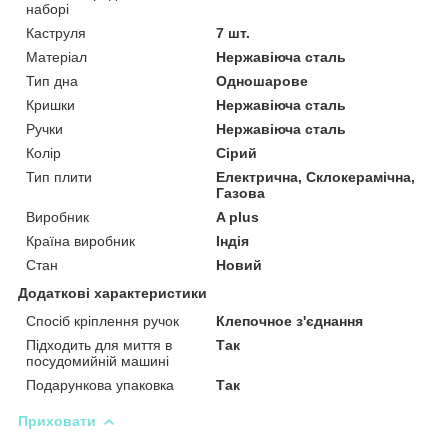
наборі
Каструля
7 шт.
Матеріал
Нержавіюча сталь
Тип дна
Одношарове
Кришки
Нержавіюча сталь
Ручки
Нержавіюча сталь
Колір
Сірий
Тип плити
Електрична, Склокерамічна,
Газова
Виробник
A plus
Країна виробник
Індія
Стан
Новий
Додаткові характеристики
Спосіб кріплення ручок
Клепочное з'єднання
Підходить для миття в
Так
посудомийній машині
Подарункова упаковка
Так
Приховати