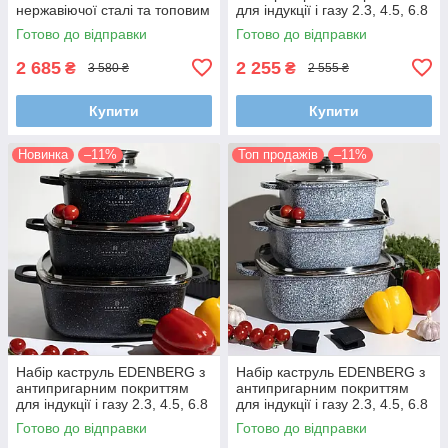
нержавіючої сталі та топовим
для індукції і газу 2.3, 4.5, 6.8
капсульним багатошаровим
л
Готово до відправки
Готово до відправки
дном
2 685
2 255
₴
₴
3 580 ₴
2 555 ₴
Купити
Купити
Новинка
–11%
Топ продажів
–11%
Набір каструль EDENBERG з
Набір каструль EDENBERG з
антипригарним покриттям
антипригарним покриттям
для індукції і газу 2.3, 4.5, 6.8
для індукції і газу 2.3, 4.5, 6.8
л
л
Готово до відправки
Готово до відправки