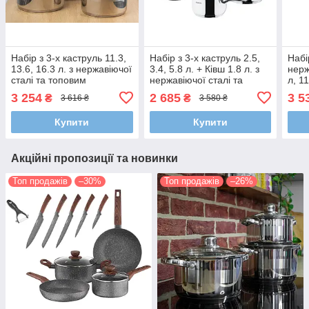
Набір з 3-х каструль 11.3,
Набір з 3-х каструль 2.5,
Набі
13.6, 16.3 л. з нержавіючої
3.4, 5.8 л. + Ківш 1.8 л. з
нерж
сталі та топовим
нержавіючої сталі та
л, 11
капсульним 5-ти слойним
топовим капсульним
3 254
2 685
3 5
₴
₴
3 616 ₴
3 580 ₴
дном
багатошаровим дном
Купити
Купити
Акційні пропозиції та новинки
Топ продажів
–30%
Топ продажів
–26%