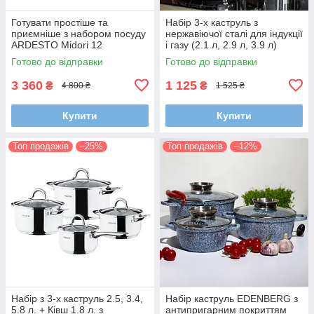
Готувати простіше та
Набір 3-х каструль з
приємніше з набором посуду
нержавіючої сталі для індукції
ARDESTO Midori 12
і газу (2.1 л, 2.9 л, 3.9 л)
предметів AR1912CGS
Готово до відправки
Готово до відправки
3 360
1 125
₴
₴
4 800 ₴
1 525 ₴
Купити
Купити
Топ продажів
–25%
Топ продажів
–12%
Набір з 3-х каструль 2.5, 3.4,
Набір каструль EDENBERG з
5.8 л. + Ківш 1.8 л. з
антипригарним покриттям