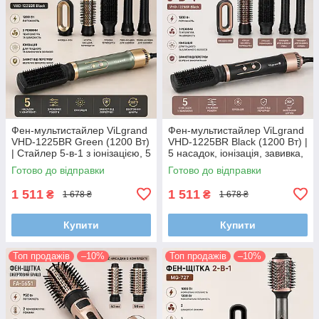
Фен-мультистайлер ViLgrand
Фен-мультистайлер ViLgrand
VHD-1225BR Green (1200 Вт)
VHD-1225BR Black (1200 Вт) |
| Стайлер 5-в-1 з іонізацією, 5
5 насадок, іонізація, завивка,
насадок для сушіння, локонів
вирівнювання та сушіння
Готово до відправки
Готово до відправки
та випрямлення
волосся
1 511
1 511
₴
₴
1 678 ₴
1 678 ₴
Купити
Купити
Топ продажів
–10%
Топ продажів
–10%