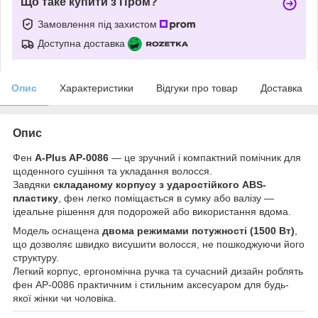
Що таке купити з Пром?
Замовлення під захистом
Доступна доставка
Опис
Характеристики
Відгуки про товар
Доставка
Опис
Фен
A-Plus AP-0086
— це зручний і компактний помічник для
щоденного сушіння та укладання волосся.
Завдяки
складаному корпусу з ударостійкого ABS-
пластику
, фен легко поміщається в сумку або валізу —
ідеальне рішення для подорожей або використання вдома.
Модель оснащена
двома режимами потужності (1500 Вт)
,
що дозволяє швидко висушити волосся, не пошкоджуючи його
структуру.
Легкий корпус, ергономічна ручка та сучасний дизайн роблять
фен AP-0086 практичним і стильним аксесуаром для будь-
якої жінки чи чоловіка.