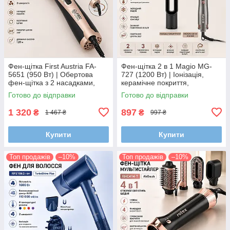
Фен-щітка First Austria FA-
Фен-щітка 2 в 1 Magio MG-
5651 (950 Вт) | Обертова
727 (1200 Вт) | Іонізація,
фен-щітка з 2 насадками,
керамічне покриття,
холодне повітря, керамічне
холодний обдув, 3
Готово до відправки
Готово до відправки
покриття
температурні режими
1 320
897
₴
₴
1 467 ₴
997 ₴
Купити
Купити
Топ продажів
–10%
Топ продажів
–10%