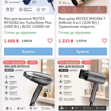
Фен для волосся ROTEX
Фен-щітка ROTEX RHC494-T
RFS1062-ion TurboShine Plus
AirBrush 4-в-1 (1100 Вт) |
(1600 Вт) | BLDC 110000 об/
Турмалінове покриття,
хв, іонізація, дифузор,
плойка, гребінці та
Готово до відправки
Готово до відправки
магнітні насадки
поворотний шнур 360°
1 668
1 233
₴
₴
1 853 ₴
1 370 ₴
Купити
Купити
Топ продажів
–10%
Топ продажів
–10%