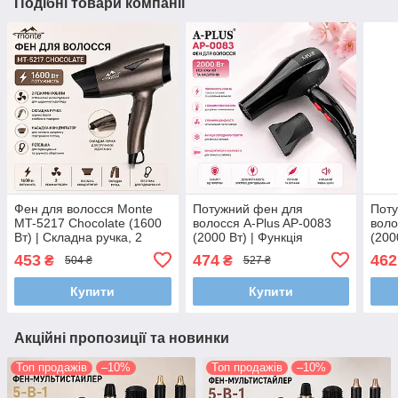
Подібні товари компанії
Фен для волосся Monte
Потужний фен для
Пот
MT-5217 Chocolate (1600
волосся A-Plus AP-0083
воло
Вт) | Складна ручка, 2
(2000 Вт) | Функція
(200
режими, концентратор,
холодного обдуву та 3
холо
453
474
462
₴
₴
504 ₴
527 ₴
дорожній фен
температурні режими
темп
Купити
Купити
Акційні пропозиції та новинки
Топ продажів
–10%
Топ продажів
–10%