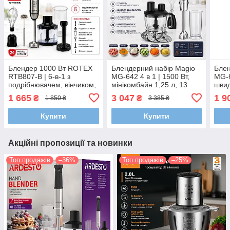
Блендер 1000 Вт ROTEX
Блендерний набір Magio
Блен
RTB807-B | 6-в-1 з
MG-642 4 в 1 | 1500 Вт,
MG-6
подрібнювачем, вінчиком,
мінікомбайн 1,25 л, 13
швид
насадкою для пюре та
швидкостей, титанові ножі,
500 
1 665
3 047
1 9
₴
₴
1 850 ₴
3 385 ₴
спінювачем молока
Turbo
Soft
Купити
Купити
Акційні пропозиції та новинки
Топ продажів
–36%
Топ продажів
–25%