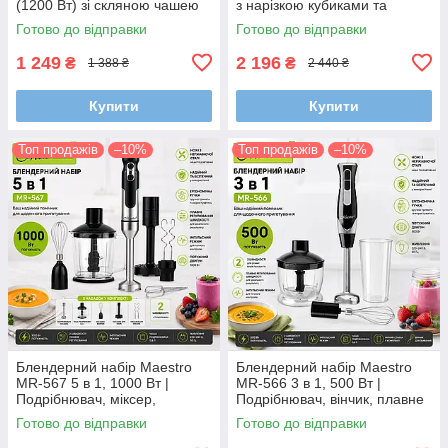
(1200 Вт) зі скляною чашею
з нарізкою кубиками та
1.5 л
терткою для дерунів
Готово до відправки
Готово до відправки
1 249
2 196
₴
₴
1 388 ₴
2 440 ₴
Купити
Купити
Топ продажів
–10%
Топ продажів
–10%
Блендерний набір Maestro
Блендерний набір Maestro
MR-567 5 в 1, 1000 Вт |
MR-566 3 в 1, 500 Вт |
Подрібнювач, міксер,
Подрібнювач, вінчик, плавне
насадка для пюре, чоппер із
регулювання швидкості
Готово до відправки
Готово до відправки
подвійним лезом