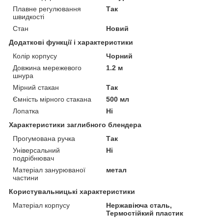
Плавне регулювання
Так
швидкості
Стан
Новий
Додаткові функції і характеристики
Колір корпусу
Чорний
Довжина мережевого
1.2 м
шнура
Мірний стакан
Так
Ємність мірного стакана
500 мл
Лопатка
Ні
Характеристики заглибного блендера
Прогумована ручка
Так
Універсальний
Ні
подрібнювач
Матеріал занурюваної
метал
частини
Користувальницькі характеристики
Матеріал корпусу
Нержавіюча сталь,
Термостійкий пластик