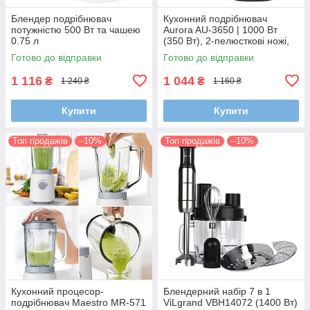
Блендер подрібнювач
Кухонний подрібнювач
потужністю 500 Вт та чашею
Aurora AU-3650 | 1000 Вт
0.75 л
(350 Вт), 2-пелюсткові ножі,
для м'яса, овочів, горіхів
Готово до відправки
Готово до відправки
1 116
1 044
₴
₴
1 240 ₴
1 160 ₴
Купити
Купити
Топ продажів
–10%
Топ продажів
–10%
Кухонний процесор-
Блендерний набір 7 в 1
подрібнювач Maestro MR-571
ViLgrand VBH14072 (1400 Вт)