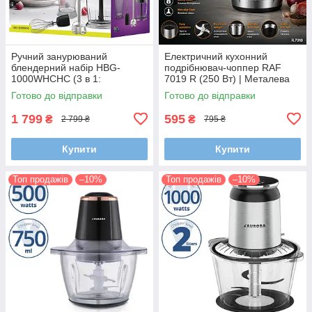
Ручний занурюваний
Електричний кухонний
блендерний набір HBG-
подрібнювач-чоппер RAF
1000WHCHC (3 в 1:
7019 R (250 Вт) | Металева
подрібнювач, блендер,
чаша 2 л та 4 леза з
Готово до відправки
Готово до відправки
вінчик)
нержавіючої сталі
1 799
595
₴
₴
2 799 ₴
795 ₴
Купити
Купити
Топ продажів
–10%
Топ продажів
–10%